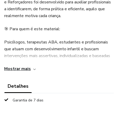
e Reforçadores foi desenvolvido para auxiliar profissionais
a identificarem, de forma prática e eficiente, aquilo que
realmente motiva cada criança.
🎯 Para quem é este material:
Psicólogos, terapeutas ABA, estudantes e profissionais
que atuam com desenvolvimento infantil e buscam
intervenções mais assertivas, individualizadas e baseadas
em evidências.
Mostrar mais
💡 Benefícios do uso da avaliação de preferências:
Detalhes
Aumento do engajamento da criança nas atividades;
Garantia de 7 dias
Redução de comportamentos de fuga e esquiva;
Maior eficácia no ensino de novas habilidades;