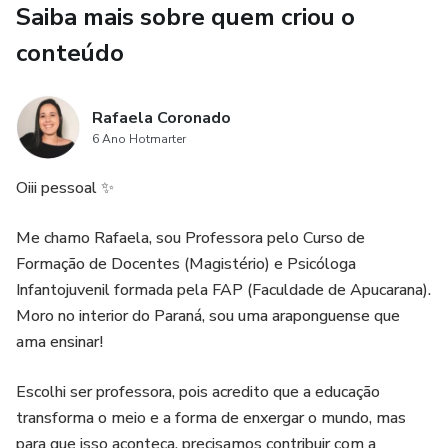
Saiba mais sobre quem criou o
Intervenções mais motivadoras e significativas.
conteúdo
📥 Um recurso essencial para potencializar seus
atendimentos e tornar o processo terapêutico mais eficaz
Rafaela Coronado
desde o início!
6 Ano Hotmarter
Oiii pessoal ✨
Me chamo Rafaela, sou Professora pelo Curso de
Formação de Docentes (Magistério) e Psicóloga
Infantojuvenil formada pela FAP (Faculdade de Apucarana).
Moro no interior do Paraná, sou uma araponguense que
ama ensinar!
Escolhi ser professora, pois acredito que a educação
transforma o meio e a forma de enxergar o mundo, mas
para que isso aconteça, precisamos contribuir com a