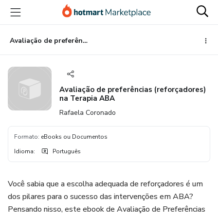
Ir
Ir
Ir
para
para
para
o
o
o
conteúdo
pagamento
rodapé
Avaliação de preferências (reforçadores) na Terapia ABA
principal
Avaliação de preferências (reforçadores)
na Terapia ABA
Rafaela Coronado
Formato
:
eBooks ou Documentos
Idioma
:
Português
Você sabia que a escolha adequada de reforçadores é um
dos pilares para o sucesso das intervenções em ABA?
Pensando nisso, este ebook de Avaliação de Preferências