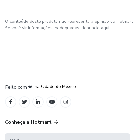
O conteúdo deste produto não representa a opinião da Hotmart.
Se você vir informações inadequadas,
denuncie aqui
em Bogotá
em Amsterdam
em Madrid
na Cidade do México
Feito com
❤
em Belo Horizonte
Conheça a Hotmart
Idioma