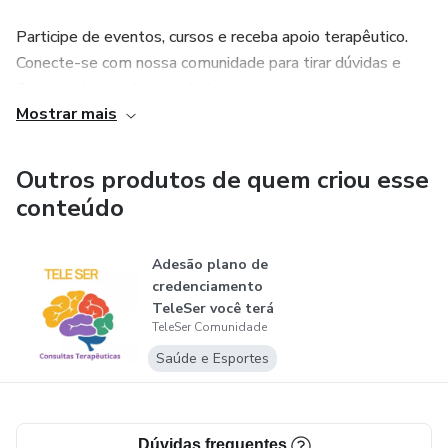
Participe de eventos, cursos e receba apoio terapêutico.
Conecte-se com nossa comunidade para tirar dúvidas e
ficar por dentro das novidades.
Mostrar mais
Não perca essa oportunidade!
Outros produtos de quem criou esse
A sua mente integrada: Saúde Fisica, mental e espiritual.
conteúdo
Adesão plano de
credenciamento
TeleSer você terá
TeleSer Comunidade
acesso às...
Saúde e Esportes
Dúvidas frequentes