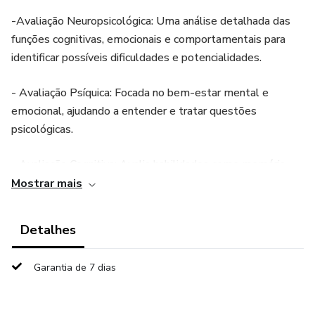
-Avaliação Neuropsicológica: Uma análise detalhada das
funções cognitivas, emocionais e comportamentais para
identificar possíveis dificuldades e potencialidades.
- Avaliação Psíquica: Focada no bem-estar mental e
emocional, ajudando a entender e tratar questões
psicológicas.
- Avaliação Cognitiva: Avalia habilidades como memória,
atenção, linguagem e resolução de problemas.
Mostrar mais
Valor social exclusivo para credenciados: R$600,00
Detalhes
(podendo parcelar).
Garantia de 7 dias
Agende sua triagem e avaliação para começar seu caminho
rumo ao desenvolvimento consciente e bem-estar.