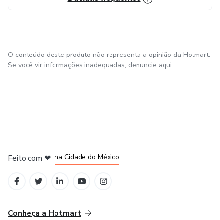
O conteúdo deste produto não representa a opinião da Hotmart.
Se você vir informações inadequadas,
denuncie aqui
em Bogotá
em Amsterdam
em Madrid
na Cidade do México
Feito com
❤
em Belo Horizonte
Conheça a Hotmart