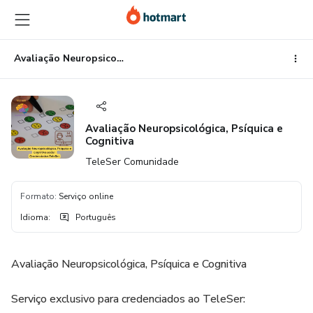
Ir
Ir
Ir
para
para
para
o
o
o
conteúdo
pagamento
rodapé
Avaliação Neuropsicológica, Psíquica e Cognitiva
principal
Avaliação Neuropsicológica, Psíquica e
Cognitiva
TeleSer Comunidade
Formato
:
Serviço online
Idioma
:
Português
Avaliação Neuropsicológica, Psíquica e Cognitiva
Serviço exclusivo para credenciados ao TeleSer: