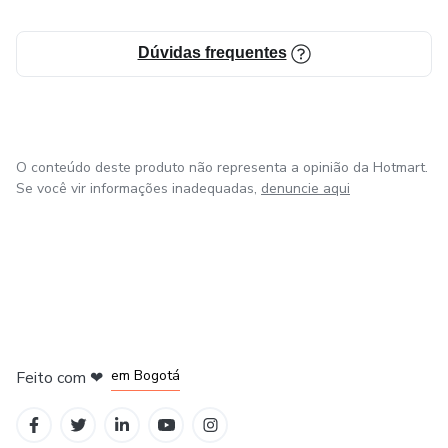
Dúvidas frequentes
O conteúdo deste produto não representa a opinião da Hotmart.
Se você vir informações inadequadas,
denuncie aqui
em Amsterdam
em Madrid
em Bogotá
Feito com
❤
em Belo Horizonte
na Cidade do México