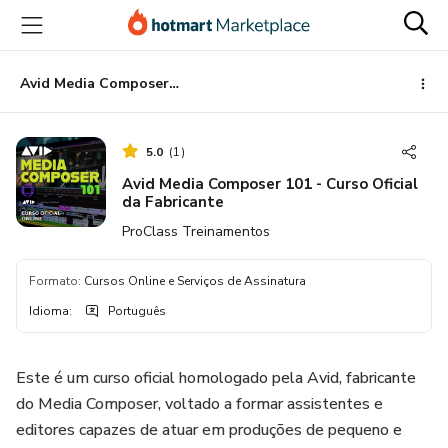
Ir
Ir
Ir
para
para
para
o
o
o
conteúdo
pagamento
rodapé
Avid Media Composer 101 - Curso Oficial da Fabricante
principal
5.0
(
1
)
Avid Media Composer 101 - Curso Oficial
da Fabricante
ProClass Treinamentos
Formato
:
Cursos Online e Serviços de Assinatura
Idioma
:
Português
Este é um curso oficial homologado pela Avid, fabricante
do Media Composer, voltado a formar assistentes e
editores capazes de atuar em produções de pequeno e