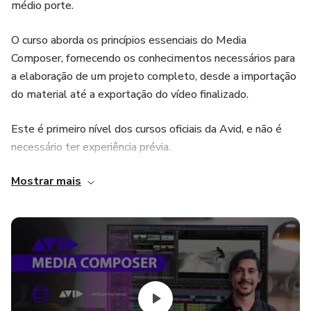
médio porte.
O curso aborda os princípios essenciais do Media
Composer, fornecendo os conhecimentos necessários para
a elaboração de um projeto completo, desde a importação
do material até a exportação do vídeo finalizado.
Este é primeiro nível dos cursos oficiais da Avid, e não é
necessário ter experiência prévia.
Mostrar mais
A ProClass é a única escola do Brasil, autorizada pela
própria fabricante do Software a realizar os cursos e emitir
as certificações oficiais em Avid Media Composer.