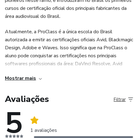
pioneiros nesse ramo, e introduziram no Brasil os primeiros
cursos de certificação oficial dos principais fabricantes da
área audiovisual do Brasil.
Atualmente, a ProClass é a única escola do Brasil
autorizada a emitir as certificações oficiais Avid, Blackmagic
Design, Adobe e Waves. Isso significa que na ProClass o
aluno pode conquistar as certificações nos principais
softwares profissionais da área: DaVinci Resolve, Avid
Media Composer, Adobe Premiere, Adobe Photoshop,
Mostrar mais
After Effects, Pro Tools etc
A marca ProClass é atualmente referência internacional de
Avaliações
Filtrar
qualidade de serviço em treinamentos e educação. O
5
know-how e certificações de sua equipe, junto com o
vínculo estreito com as áreas de engenharia e educação
fazem a diferença na formação dos seus instrutores,
1 avaliações
capacitação de equipes, criação dos planos de aula,