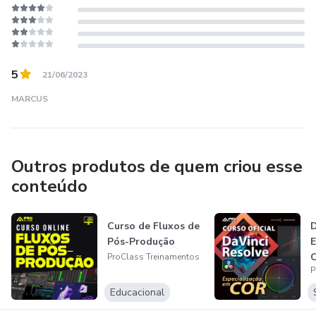
metodologia e, finalmente, no padrão de qualidade de
todos os cursos, treinamentos e serviços oferecidos.
5
21/06/2023
MARCUS
Outros produtos de quem criou esse
conteúdo
Curso de Fluxos de
D
Pós-Produção
E
C
ProClass Treinamentos
P
Educacional