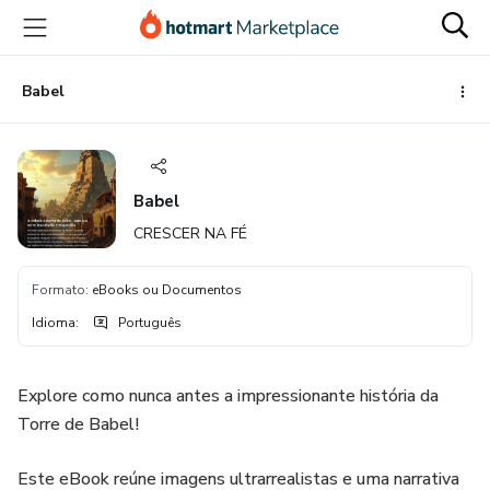
Ir
Ir
Ir
para
para
para
o
o
o
conteúdo
pagamento
rodapé
Babel
principal
Babel
CRESCER NA FÉ
Formato
:
eBooks ou Documentos
Idioma
:
Português
Explore como nunca antes a impressionante história da
Torre de Babel!
Este eBook reúne imagens ultrarrealistas e uma narrativa