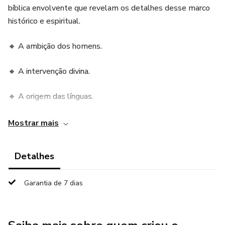
bíblica envolvente que revelam os detalhes desse marco
histórico e espiritual.
🔸 A ambição dos homens.
🔸 A intervenção divina.
🔸 A origem das línguas.
Perfeito para estudos, meditações e evangelismo.
Mostrar mais
Uma experiência visual e espiritual única.
Detalhes
Garantia de 7 dias