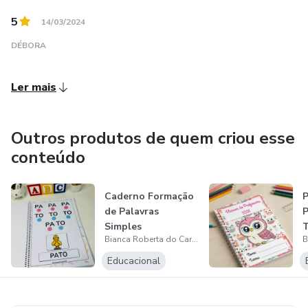
5
14/03/2024
DÉBORA
Ler mais
Outros produtos de quem criou esse
conteúdo
Caderno Formação
P
de Palavras
P
Simples
T
Bianca Roberta do Carmo Maciel dos Santos
Educacional