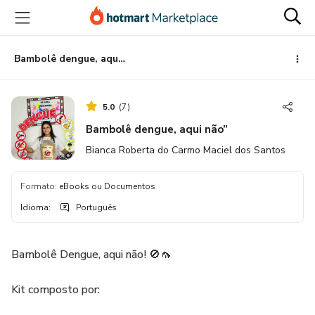
Ir
Ir
Ir
para
para
para
o
o
o
conteúdo
pagamento
rodapé
Bambolê dengue, aqui não”
principal
5.0
(
7
)
Bambolê dengue, aqui não”
Bianca Roberta do Carmo Maciel dos Santos
Formato
:
eBooks ou Documentos
Idioma
:
Português
Bambolê Dengue, aqui não! 🚫🦟
Kit composto por: