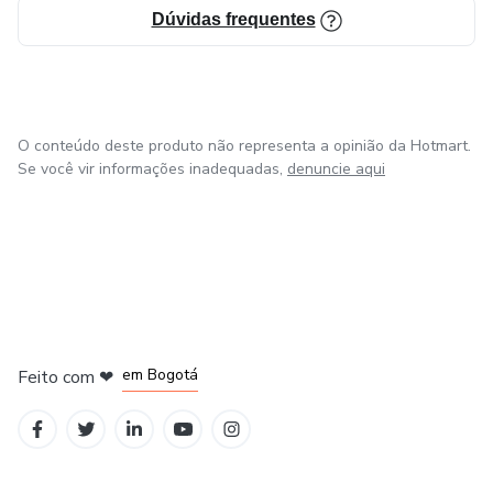
Dúvidas frequentes
O conteúdo deste produto não representa a opinião da Hotmart.
Se você vir informações inadequadas,
denuncie aqui
em Amsterdam
em Madrid
em Bogotá
Feito com
❤
em Belo Horizonte
na Cidade do México