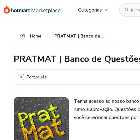
Ir
Ir
Ir
Categorias
para
para
para
o
o
o
conteúdo
pagamento
rodapé
Home
PRATMAT | Banco de Questões (Assinatura)
principal
PRATMAT | Banco de Questões
Português
Tenha acesso ao nosso banco 
rumo a aprovação. Questões c
você selecionar questões por 