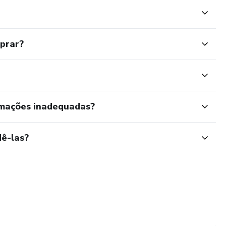
mprar?
rmações inadequadas?
ê-las?