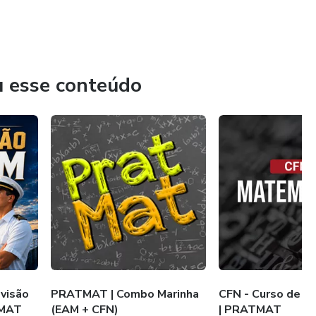
u esse conteúdo
visão
PRATMAT | Combo Marinha
CFN - Curso de M
TMAT
(EAM + CFN)
| PRATMAT