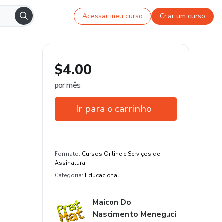
Acessar meu curso
Criar um curso
$4.00
por mês
Ir para o carrinho
Garantia de 7 dias
Formato
:
Cursos Online e Serviços de
Assinatura
Categoria
:
Educacional
Maicon Do
Nascimento Meneguci