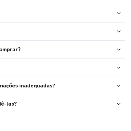
comprar?
rmações inadequadas?
ê-las?