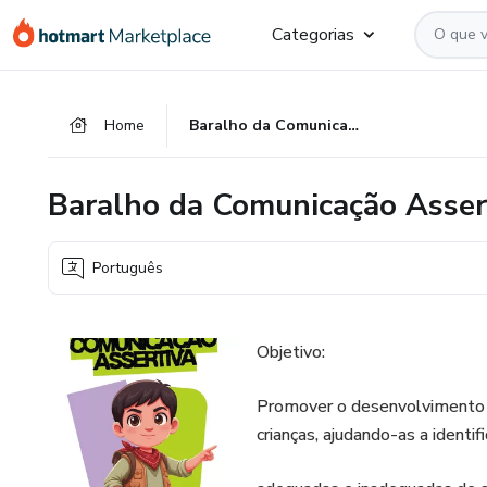
Ir
Ir
Ir
Categorias
para
para
para
o
o
o
conteúdo
pagamento
rodapé
Home
Baralho da Comunicação Assertiva
principal
Baralho da Comunicação Asser
Português
Objetivo:
Promover o desenvolvimento d
crianças, ajudando-as a identif