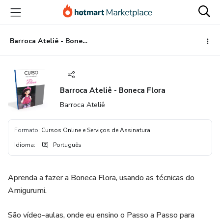
Ir
Ir
Ir
para
para
para
o
o
o
conteúdo
pagamento
rodapé
Barroca Ateliê - Boneca Flora
principal
Barroca Ateliê - Boneca Flora
Barroca Ateliê
Formato
:
Cursos Online e Serviços de Assinatura
Idioma
:
Português
Aprenda a fazer a Boneca Flora, usando as técnicas do
Amigurumi.
São vídeo-aulas, onde eu ensino o Passo a Passo para