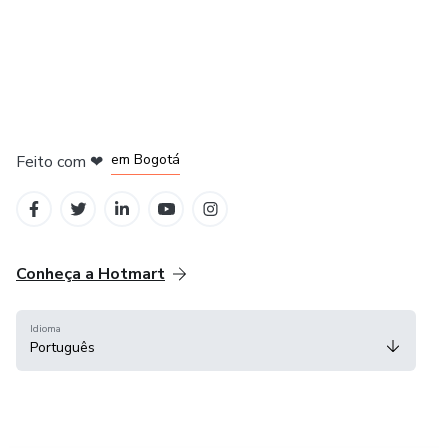
em Amsterdam
em Madrid
em Bogotá
Feito com
❤
em Belo Horizonte
na Cidade do México
Conheça a Hotmart
Idioma
Português