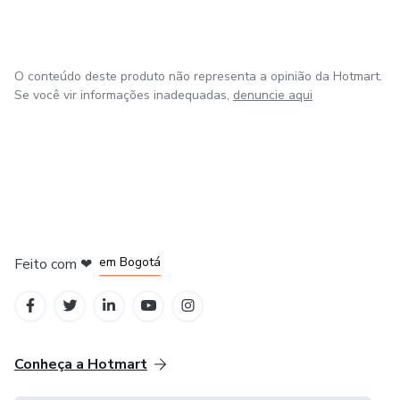
O conteúdo deste produto não representa a opinião da Hotmart.
Se você vir informações inadequadas,
denuncie aqui
em Amsterdam
em Madrid
em Bogotá
Feito com
❤
em Belo Horizonte
na Cidade do México
Conheça a Hotmart