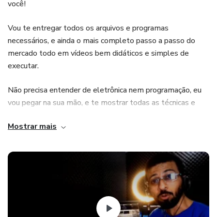
você!
Vou te entregar todos os arquivos e programas
necessários, e ainda o mais completo passo a passo do
mercado todo em vídeos bem didáticos e simples de
executar.
Não precisa entender de eletrônica nem programação, eu
vou pegar na sua mão, e te mostrar todas as técnicas e
atalhos pra conseguir desenvolver esse projeto com
Mostrar mais
perfeição.
Então! Tá esperando o quê pra acessar o projeto?