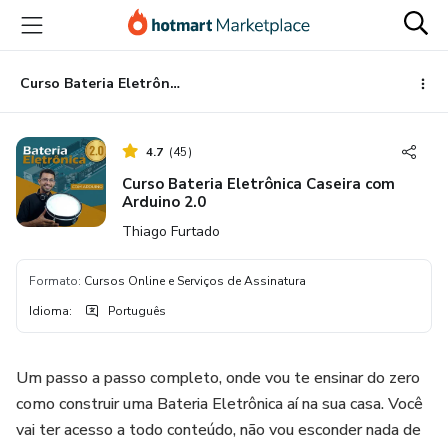
Ir
Ir
Ir
para
para
para
o
o
o
conteúdo
pagamento
rodapé
Curso Bateria Eletrônica Caseira com Arduino 2.0
principal
4.7
(
45
)
Curso Bateria Eletrônica Caseira com
Arduino 2.0
Thiago Furtado
Formato
:
Cursos Online e Serviços de Assinatura
Idioma
:
Português
Um passo a passo completo, onde vou te ensinar do zero
como construir uma Bateria Eletrônica aí na sua casa. Você
vai ter acesso a todo conteúdo, não vou esconder nada de