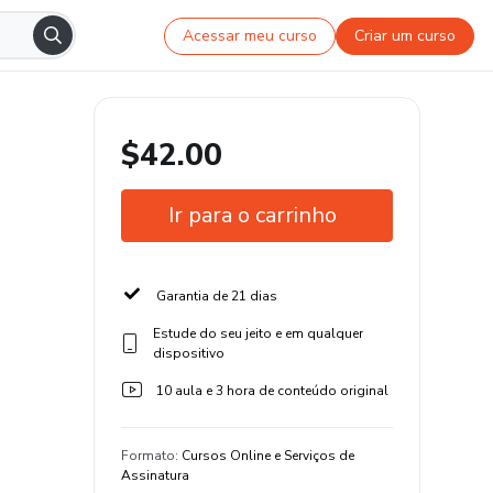
Acessar meu curso
Criar um curso
$42.00
Ir para o carrinho
Garantia de 21 dias
Estude do seu jeito e em qualquer
dispositivo
10 aula e 3 hora de conteúdo original
Formato
:
Cursos Online e Serviços de
Assinatura