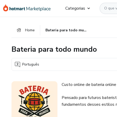
Ir
Ir
Ir
Categorias
para
para
para
o
o
o
conteúdo
pagamento
rodapé
Home
Bateria para todo mundo
principal
Bateria para todo mundo
Português
Custo online de bateria online
Pensado para futuros bateris
fundamentos desses estilos mu