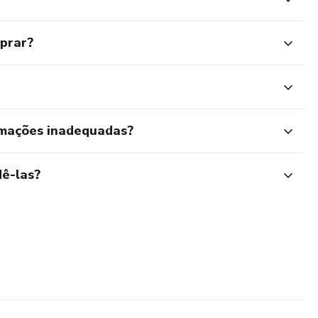
mprar?
rmações inadequadas?
ê-las?