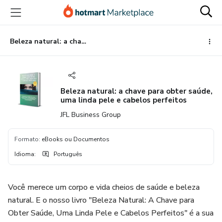
Ir
Ir
Ir
para
para
para
o
o
o
conteúdo
pagamento
rodapé
Beleza natural: a chave para obter saúde, uma linda pele e cabelos perfeitos
principal
Beleza natural: a chave para obter saúde,
uma linda pele e cabelos perfeitos
JFL Business Group
Formato
:
eBooks ou Documentos
Idioma
:
Português
Você merece um corpo e vida cheios de saúde e beleza
natural. E o nosso livro "Beleza Natural: A Chave para
Obter Saúde, Uma Linda Pele e Cabelos Perfeitos" é a sua