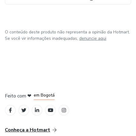
O conteúdo deste produto não representa a opinião da Hotmart.
Se você vir informações inadequadas,
denuncie aqui
em Amsterdam
em Madrid
em Bogotá
Feito com
❤
em Belo Horizonte
na Cidade do México
Conheça a Hotmart