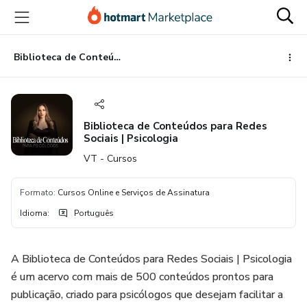
Ir
Ir
Ir
para
para
para
o
o
o
conteúdo
pagamento
rodapé
Biblioteca de Conteúdos para Redes Sociais | Psicologia
principal
Biblioteca de Conteúdos para Redes
Sociais | Psicologia
VT - Cursos
Formato
:
Cursos Online e Serviços de Assinatura
Idioma
:
Português
A Biblioteca de Conteúdos para Redes Sociais | Psicologia
é um acervo com mais de 500 conteúdos prontos para
publicação, criado para psicólogos que desejam facilitar a