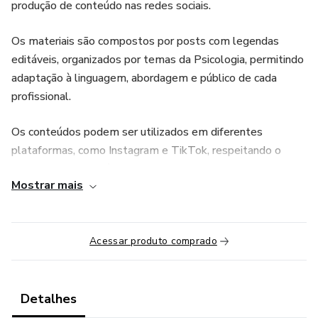
produção de conteúdo nas redes sociais.
Os materiais são compostos por posts com legendas
editáveis, organizados por temas da Psicologia, permitindo
adaptação à linguagem, abordagem e público de cada
profissional.
Os conteúdos podem ser utilizados em diferentes
plataformas, como Instagram e TikTok, respeitando o
formato e a estratégia de cada rede social.
Mostrar mais
A Biblioteca foi desenvolvida para apoiar a comunicação
profissional do psicólogo, oferecendo praticidade,
organização e constância na produção de conteúdo digital.
Acessar produto comprado
Detalhes