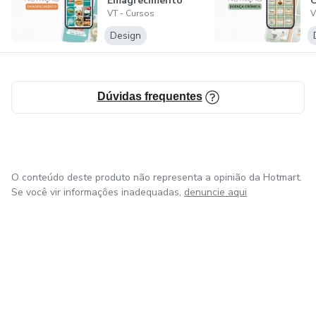
Emagrecimento
C
VT - Cursos
V
Design
Dúvidas frequentes
O conteúdo deste produto não representa a opinião da Hotmart.
Se você vir informações inadequadas,
denuncie aqui
em Bogotá
em Amsterdam
em Madrid