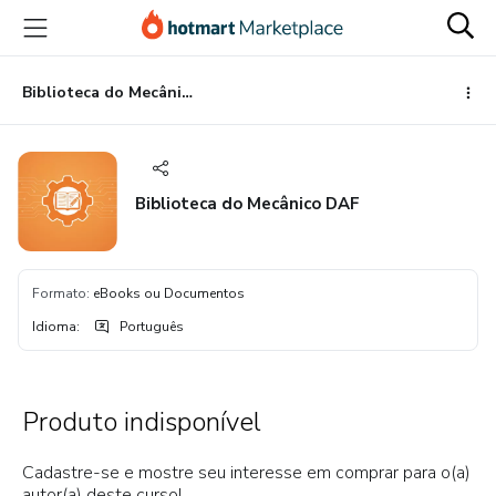
Ir
Ir
Ir
para
para
para
o
o
o
conteúdo
pagamento
rodapé
Biblioteca do Mecânico DAF
principal
Biblioteca do Mecânico DAF
Formato
:
eBooks ou Documentos
Idioma
:
Português
Produto indisponível
Cadastre-se e mostre seu interesse em comprar para o(a)
autor(a) deste curso!