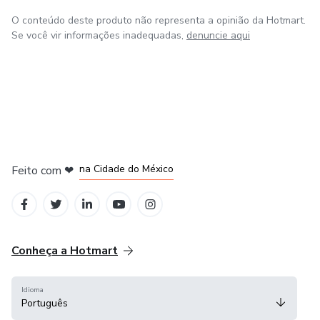
O conteúdo deste produto não representa a opinião da Hotmart.
Se você vir informações inadequadas,
denuncie aqui
em Bogotá
em Amsterdam
em Madrid
na Cidade do México
Feito com
❤
em Belo Horizonte
Conheça a Hotmart
Idioma
Português