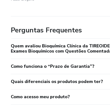
❌ Estuda disciplinas separada
❌ Repete conceitos sem ent
O resultado?
Perguntas Frequentes
🔻 Insegurança
Quem avaliou Bioquímica Clínica da TIREOID
🔻 Dificuldade em casos clínic
Exames Bioquímicos com Questões Comentad
🔻 Bloqueio na hora da prova 
Como funciona o “Prazo de Garantia”?
✅ A SOLUÇÃO QUE ESSE 
Quais diferenciais os produtos podem ter?
Este ebook quebra esse ciclo a
Como acesso meu produto?
✔️ Desenvolver raciocínio clín