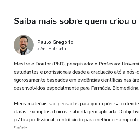
📘 O QUE É ESSE EBOOK?
Saiba mais sobre quem criou o
Este ebook-resumo com questõ
fixar melhor e ganhar seguran
Paulo Gregório
Aqui, os exames finalmente f
5 Ano Hotmarter
🎯 O QUE VOCÊ VAI APRE
Mestre e Doutor (PhD), pesquisador e Professor Universi
estudantes e profissionais desde a graduação até a pós-
Com uma abordagem clara, didát
rigorosamente baseados em evidências científicas nas área
desenvolvidos especialmente para Farmácia, Biomedicina
✅ Interpretar TSH, T4 Livre, 
Meus materiais são pensados para quem precisa entende
✅ Diferenciar hipotireoidismo,
claras, exemplos clínicos e abordagem aplicada. O objetiv
prática profissional, contribuindo para melhor desempenho
✅ Entender o porquê das alter
Saúde.
✅ Resolver questões com lógi