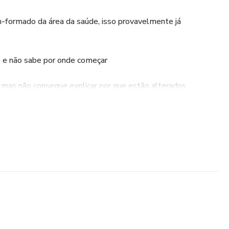
-formado da área da saúde, isso provavelmente já
 e não sabe por onde começar
 mas não consegue explicar por que estão alterados
ar o exame com a fisiopatologia e a clínica
s, estágios ou discussões clínicas
estudo.
 te ensinou a PENSAR exames laboratoriais.