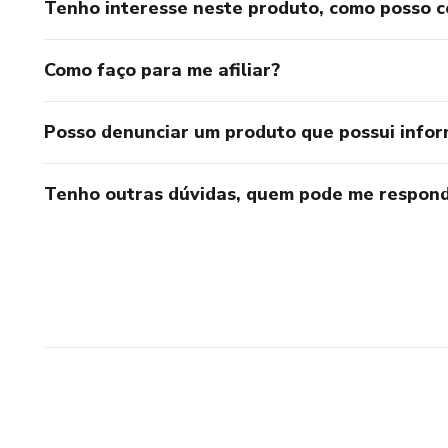
✔️ Correlacionar exame + fisiop
Tenho interesse neste produto, como posso 
✔️ Deixar de decorar e começ
Como faço para me afiliar?
✔️ Estudar de forma rápida, ob
Posso denunciar um produto que possui info
👩‍⚕️👨‍⚕️ PARA QUEM É ESSE
Tenho outras dúvidas, quem pode me respond
Biomedicina
Nutrição
Enfermagem
Farmácia
Medicina