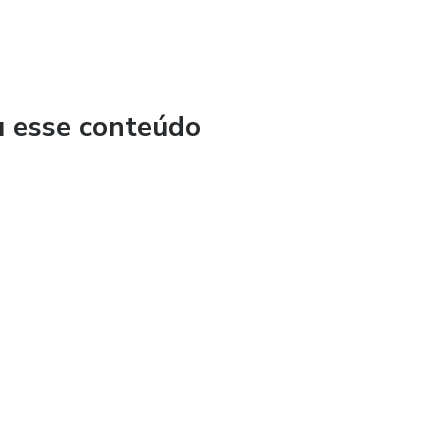
, estágios e prática profissional
u esse conteúdo
so a passo
ODO MUNDO COMETE
ratoriais assim: