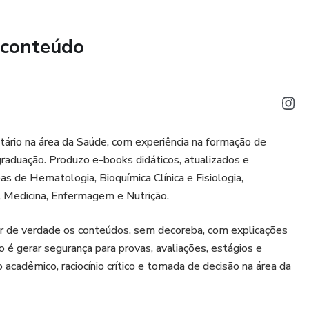
 conteúdo
es comentadas foi criado para quem quer entender rápido,
ça na interpretação dos exames da tireoide.
azem sentido.
NDER NA PRÁTICA
tário na área da Saúde, com experiência na formação de
graduação. Produzo e-books didáticos, atualizados e
ica e clínica, você vai aprender a:
s de Hematologia, Bioquímica Clínica e Fisiologia,
, Medicina, Enfermagem e Nutrição.
T3 e anticorpos tireoidianos com segurança
r de verdade os conteúdos, sem decoreba, com explicações
 hipertireoidismo e tireotoxicose
o é gerar segurança para provas, avaliações, estágios e
 acadêmico, raciocínio crítico e tomada de decisão na área da
ações laboratoriais
ca (e não por decoreba)