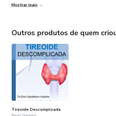
Mostrar mais
✅ Ganhar confiança para provas
Tudo isso com:
Outros produtos de quem crio
📊 Figuras esquemáticas
📋 Tabelas-resumo
📝 Questões comentadas pas
🚨 O ERRO QUE QUASE T
A maioria aprende exames labo
❌ Decora valores
Tireoide Descomplicada
Paulo Gregório