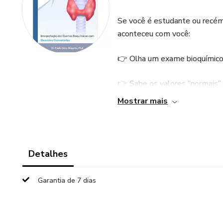
Se você é estudante ou recém
aconteceu com você:
👉 Olha um exame bioquímico
👉 Sabe os valores “normais”,
Mostrar mais
👉 Tem dificuldade de relacion
👉 Se sente inseguro em prova
Detalhes
E aqui vai a verdade:
Garantia de 7 dias
📌 O problema não é falta de 
📌 O problema é que ninguém