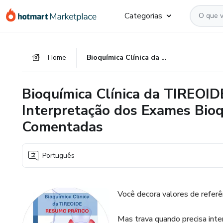
Ir
Ir
Ir
Categorias
para
para
para
o
o
o
conteúdo
pagamento
rodapé
Home
Bioquímica Clínica da TIREOIDE RESUMO PRÁTICO - Interpretação dos Exames Bioquímicos com Questões Comentadas
principal
Bioquímica Clínica da TIREO
Interpretação dos Exames Bio
Comentadas
Português
Você decora valores de referê
Mas trava quando precisa int