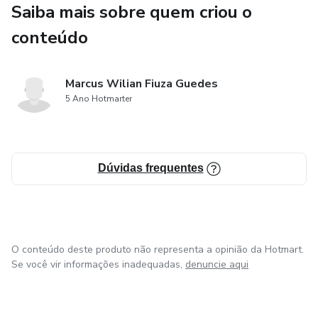
a BIOS assuma a custódia e o monitoramento (Watchdog)
Saiba mais sobre quem criou o
da sua empresa 24/7, avançaremos para a assinatura do
conteúdo
contrato de implementação e recorrência mensal. Atenção:
O valor de R$ 497,00 é uma taxa de reserva de agenda
para os primeiros 5 selecionados do projeto piloto e será
Marcus Wilian Fiuza Guedes
integralmente abatido caso você decida seguir para a
5 Ano Hotmarter
implantação completa da BIOS.
Dúvidas frequentes
O conteúdo deste produto não representa a opinião da Hotmart.
Se você vir informações inadequadas,
denuncie aqui