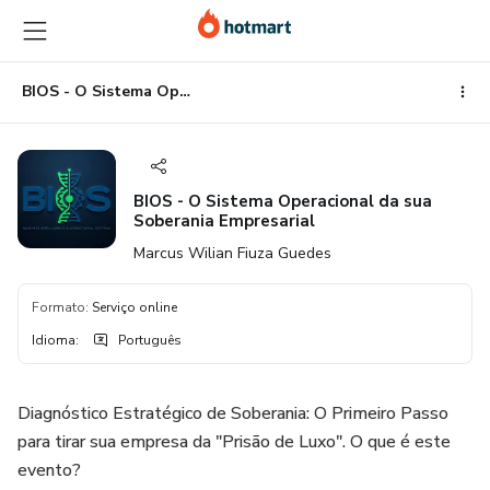
Ir
Ir
Ir
para
para
para
o
o
o
conteúdo
pagamento
rodapé
BIOS - O Sistema Operacional da sua Soberania Empresarial
principal
BIOS - O Sistema Operacional da sua
Soberania Empresarial
Marcus Wilian Fiuza Guedes
Formato
:
Serviço online
Idioma
:
Português
Diagnóstico Estratégico de Soberania: O Primeiro Passo
para tirar sua empresa da "Prisão de Luxo". O que é este
evento?