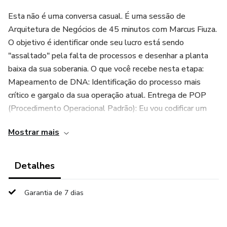
Esta não é uma conversa casual. É uma sessão de
Arquitetura de Negócios de 45 minutos com Marcus Fiuza.
O objetivo é identificar onde seu lucro está sendo
"assaltado" pela falta de processos e desenhar a planta
baixa da sua soberania. O que você recebe nesta etapa:
Mapeamento de DNA: Identificação do processo mais
crítico e gargalo da sua operação atual. Entrega de POP
(Procedimento Operacional Padrão): Eu vou codificar um
processo vital da sua empresa e te entregar o documento
Mostrar mais
estruturado (SOP/POP). Cálculo de Equity: Uma análise
real de quanto sua empresa pode valorizar (Valuation) ao
sair da dependência total do dono. Como funciona o fluxo:
Detalhes
Aprovação: Ao garantir sua vaga, você receberá um link
para agendamento imediato. A Reunião: Faremos o
Garantia de 7 dias
mapeamento e eu te entregarei o seu primeiro ativo
imortal (POP). A Expansão (Opcional): Se você desejar que