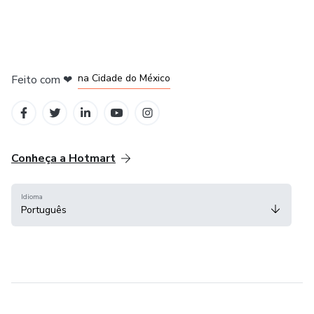
em Bogotá
em Amsterdam
em Madrid
na Cidade do México
Feito com
❤
em Belo Horizonte
Conheça a Hotmart
Idioma
Português