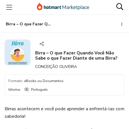
Ir
Ir
Ir
para
para
para
o
o
o
conteúdo
pagamento
rodapé
Birra – O que Fazer Quando Você Não Sabe o que Fazer Diante de uma Birra?
principal
Birra – O que Fazer Quando Você Não
Sabe o que Fazer Diante de uma Birra?
CONCEIÇÃO OLIVEIRA
Formato
:
eBooks ou Documentos
Idioma
:
Português
Birras acontecem e você pode aprender a enfrentá-las com
sabedoria!