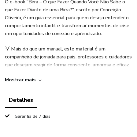
O e-book “Birra – O que Fazer Quando Você Não Sabe o
que Fazer Diante de uma Birra?”, escrito por Conceição
Oliveira, é um guia essencial para quem deseja entender o
comportamento infantil e transformar momentos de crise
em oportunidades de conexão e aprendizado.
💡 Mais do que um manual, este material é um
companheiro de jornada para pais, professores e cuidadores
que desejam reagir de forma consciente, amorosa e eficaz
diante das birras.
Mostrar mais
📖 Dentro deste guia, você vai aprender:
Detalhes
✨ Por que as birras acontecem e o que elas revelam sobre
a criança
Garantia de 7 dias
🧠 O papel das emoções no comportamento infantil