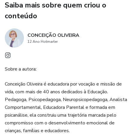
Saiba mais sobre quem criou o
💬 O que dizer (e o que evitar dizer) durante uma crise
conteúdo
💗 Estratégias práticas para acalmar a criança e manter o
controle emocional
CONCEIÇÃO OLIVEIRA
🎯 Como prevenir birras e fortalecer o vínculo afetivo
12 Ano Hotmarter
Escrito em linguagem simples e acessível, o livro traz
exemplos do cotidiano e ferramentas baseadas em
Sobre a autora:
práticas positivas, ajudando você a agir com empatia sem
perder a autoridade.
Conceição Oliveira é educadora por vocação e missão de
vida, com mais de 40 anos dedicados à Educação.
Perfeito para:
Pedagoga, Psicopedagoga, Neuropsicopedagoga, Analista
Comportamental, Educadora Parental e formada em
👩‍👧 Pais e mães
psicanálise, ela construiu uma trajetória marcada pelo
compromisso com o desenvolvimento emocional de
👩‍🏫 Educadores e professores
crianças, famílias e educadores.