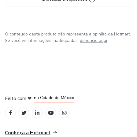
O conteúdo deste produto não representa a opinião da Hotmart.
Se você vir informações inadequadas,
denuncie aqui
em Bogotá
em Amsterdam
em Madrid
na Cidade do México
Feito com
❤
em Belo Horizonte
Conheça a Hotmart