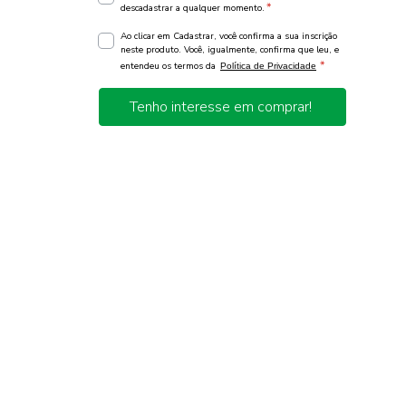
*
descadastrar a qualquer momento.
Ao clicar em Cadastrar, você confirma a sua inscrição
neste produto. Você, igualmente, confirma que leu, e
*
entendeu os termos da
Política de Privacidade
Tenho interesse em comprar!