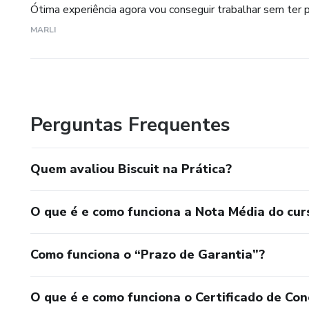
• Modulo 3 – Festa e maternidade
Ótima experiência agora vou conseguir trabalhar sem ter p
MARLI
1. Como desenvolver lembrancinhas
2. Lembrancinhas simples
3. Lembrancinhas de luxo
Perguntas Frequentes
4. Velas
Quem avaliou Biscuit na Prática?
5. Mini topo
O que é e como funciona a Nota Média do cur
6. Topo de bolo
Como funciona o “Prazo de Garantia”?
7. Topo cenário
O que é e como funciona o Certificado de Con
8. Como forrar e decorar bolo fake