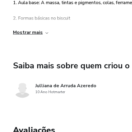
1. Aula base: A massa, tintas e pigmentos, colas, ferram
2. Formas básicas no biscuit
Mostrar mais
3. Cabeça simples
4. Estrutura do corpinho: Tronco, braços, pernas e calda
Saiba mais sobre quem criou o
5. Montagem do corpinho: Pessoa, animal e sereia
6. Pintura de olhos
Julliana de Arruda Azeredo
10 Ano Hotmarter
7. Cabelos
8. Cabeça com bolinha de isopor
• Modulo 2 – Cozinha e decoração
Avaliações