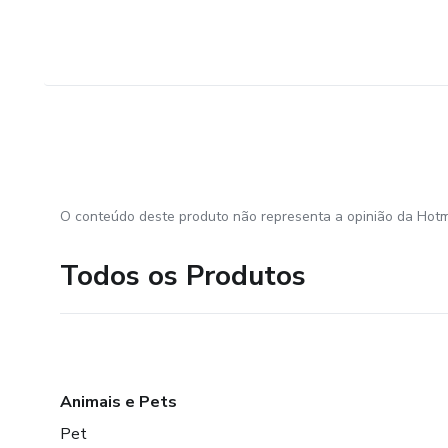
1. Base da noiva
2. Base do noivo
3. Terno do noivo
4. Vestido da noiva
O conteúdo deste produto não representa a opinião da Hotm
5. Penteados
Todos os Produtos
• Módulo 6 – Bonecos personalizados
1. Cabeça estilo Toy art
2. Cabeça modelada
Animais e Pets
Pet
3. Como vestir um corpinho