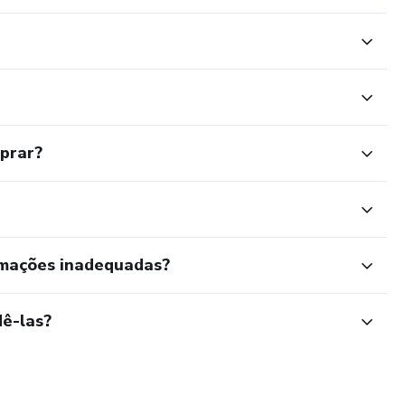
mprar?
rmações inadequadas?
ê-las?