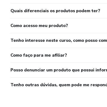
9. Kit higiene
Quais diferenciais os produtos podem ter?
10. Quadro maternidade
Como acesso meu produto?
• Modulo 4 – Personagens
Tenho interesse neste curso, como posso co
1. Como buscar referencias e proporção
Como faço para me afiliar?
2. Enxerto e emendas
Posso denunciar um produto que possui info
3. Montagem e estrutura de peças grandes
Tenho outras dúvidas, quem pode me respond
4. Pintura e sombreamento
• Modulo 5 – Noivinhos e Debutante