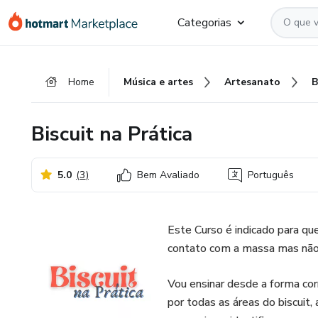
Ir
Ir
Ir
Categorias
para
para
para
o
o
o
conteúdo
pagamento
rodapé
Home
Música e artes
Artesanato
B
principal
Biscuit na Prática
5.0
(
3
)
Bem Avaliado
Português
Este Curso é indicado para qu
contato com a massa mas não 
Vou ensinar desde a forma co
por todas as áreas do biscuit, 