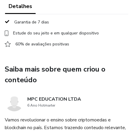
recomendação ou como garantia de qualquer resultado ou
Detalhes
lucro específico.
Garantia de 7 dias
Estude do seu jeito e em qualquer dispositivo
60% de avaliações positivas
Saiba mais sobre quem criou o
conteúdo
MPC EDUCATION LTDA
6 Ano Hotmarter
Vamos revolucionar o ensino sobre criptomoedas e
blockchain no país. Estamos trazendo conteudo relevante,