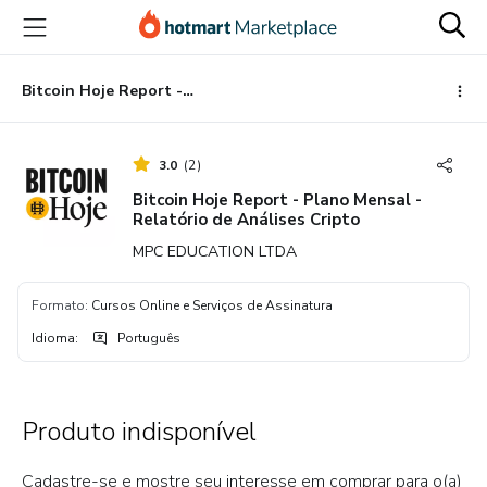
Ir
Ir
Ir
para
para
para
o
o
o
conteúdo
pagamento
rodapé
Bitcoin Hoje Report - Plano Mensal - Relatório de Análises Cripto
principal
3.0
(
2
)
Bitcoin Hoje Report - Plano Mensal -
Relatório de Análises Cripto
MPC EDUCATION LTDA
Formato
:
Cursos Online e Serviços de Assinatura
Idioma
:
Português
Produto indisponível
Cadastre-se e mostre seu interesse em comprar para o(a)