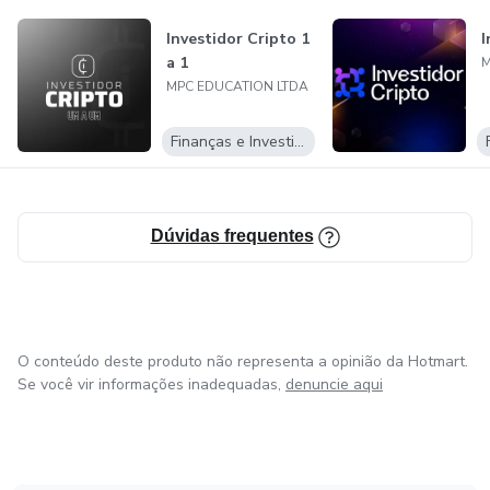
Investidor Cripto 1
I
a 1
M
MPC EDUCATION LTDA
Finanças e Investimentos
Dúvidas frequentes
O conteúdo deste produto não representa a opinião da Hotmart.
Se você vir informações inadequadas,
denuncie aqui