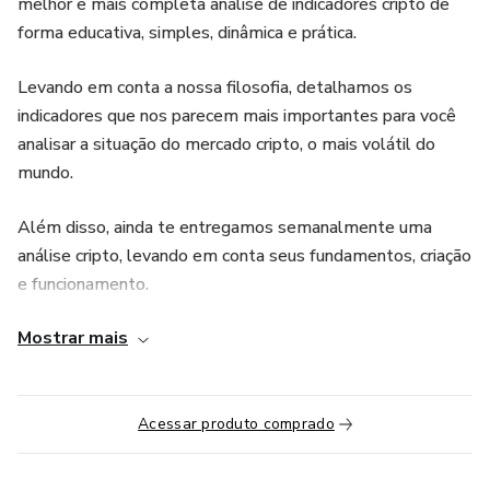
melhor e mais completa análise de indicadores cripto de
forma educativa, simples, dinâmica e prática.
Levando em conta a nossa filosofia, detalhamos os
indicadores que nos parecem mais importantes para você
analisar a situação do mercado cripto, o mais volátil do
mundo.
Além disso, ainda te entregamos semanalmente uma
análise cripto, levando em conta seus fundamentos, criação
e funcionamento.
Mostrar mais
ATENÇÃO - AVISO LEGAL: Todas as estratégias e
investimentos envolvem risco de perda. Nenhuma
informação contida neste produto deve ser interpretada
como aconselhamento de investimento. Qualquer
Acessar produto comprado
referência ao desempenho passado ou potencial de um
investimento não é, e não deve ser interpretada como uma