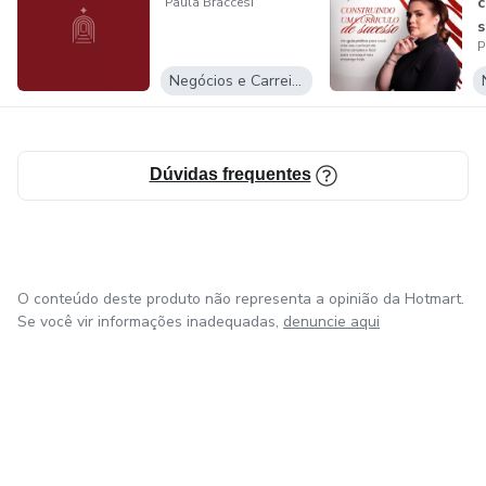
c
Paula Braccesi
s
P
A
Negócios e Carreira
Dúvidas frequentes
O conteúdo deste produto não representa a opinião da Hotmart.
Se você vir informações inadequadas,
denuncie aqui