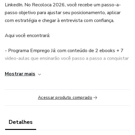
LinkedIn. No Recoloca 2026, você recebe um passo-a-
passo objetivo para ajustar seu posicionamento, aplicar
com estratégia e chegar à entrevista com confiança.
Aqui você encontrará:
- Programa Emprego Já: com conteúdo de 2 ebooks + 7
video-aulas que ensinarão você passo a passo a conquistar
a vaga que deseja. Desde as técnicas de currículo, Linkedin,
Mostrar mais
busca de vagas, sites de emprego, entrevistas de
emprego, networking e negociação salarial.
- Gravação de Imersão Currículo 4.0 + PDF: aula de 3 horas
Acessar produto comprado
de duração, que foi ministrada ao vivo e gravada para que
você tenha todos os detalhes de como escrever seu
currículo de uma forma objetiva, clara e assertiva para que
Detalhes
recrutadores te selecionem para a vaga que tanto deseja.