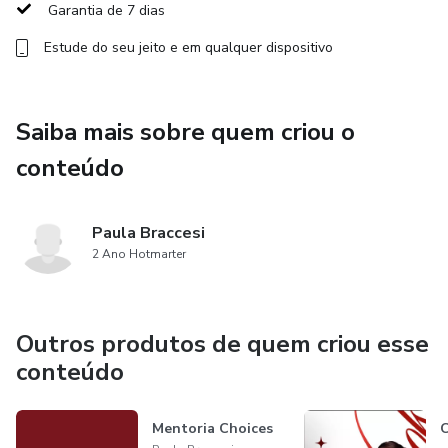
Garantia de 7 dias
Esse é o combo perfeito para quem procura uma diretriz
Estude do seu jeito e em qualquer dispositivo
simples e clara de como conseguir a vada de emprego que
deseja!
Saiba mais sobre quem criou o
conteúdo
Paula Braccesi
2 Ano Hotmarter
Outros produtos de quem criou esse
conteúdo
Mentoria Choices
C