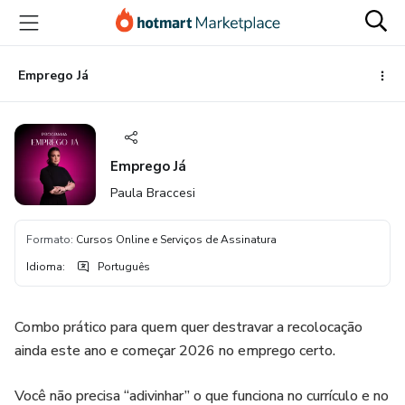
Ir
Ir
Ir
para
para
para
o
o
o
conteúdo
pagamento
rodapé
Emprego Já
principal
Emprego Já
Paula Braccesi
Formato
:
Cursos Online e Serviços de Assinatura
Idioma
:
Português
Combo prático para quem quer destravar a recolocação
ainda este ano e começar 2026 no emprego certo.
Você não precisa “adivinhar” o que funciona no currículo e no