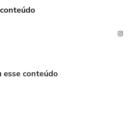
ática devocional.
 conteúdo
panhamento pastoral, psicológico ou profissional. Seu
o espiritual, fortalecendo a fé, a confiança em Deus e a vida
u esse conteúdo