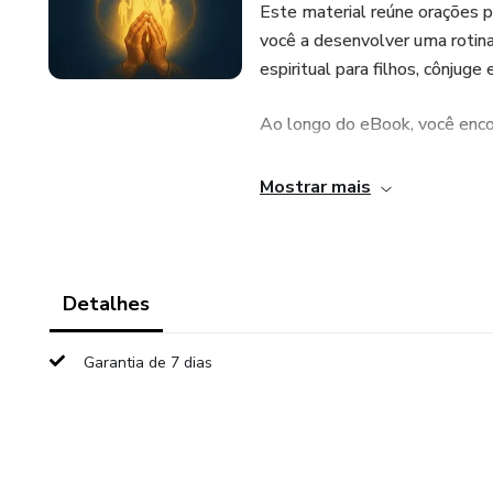
Este material reúne orações pr
você a desenvolver uma rotina 
espiritual para filhos, cônjuge 
Ao longo do eBook, você enco
Orações de intercessão pelos f
Mostrar mais
Orientações para consagrar o 
Clamores por libertação espiri
Detalhes
Uma rotina de blindagem espir
Garantia de 7 dias
Declarações bíblicas baseada
O conteúdo foi preparado com
Escrituras, sendo indicado ta