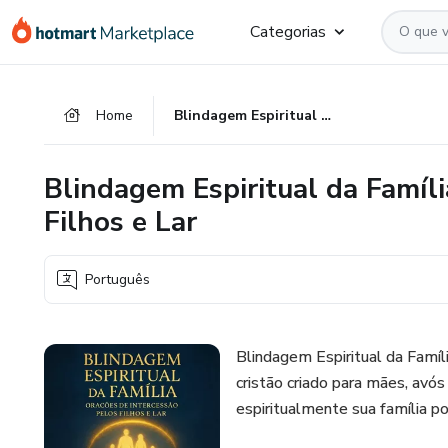
Ir
Ir
Ir
Categorias
para
para
para
o
o
o
conteúdo
pagamento
rodapé
Home
Blindagem Espiritual da Família - Orações de Intercessão pelos Filhos e Lar
principal
Blindagem Espiritual da Famíli
Filhos e Lar
Português
Blindagem Espiritual da Famíl
cristão criado para mães, avó
espiritualmente sua família po