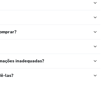
comprar?
rmações inadequadas?
ê-las?