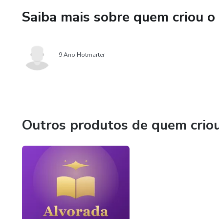
quem deseja aprofundar sua pr
Saiba mais sobre quem criou o
Este eBook não substitui acom
objetivo é servir como um apoi
9 Ano Hotmarter
de oração no lar.
Outros produtos de quem crio