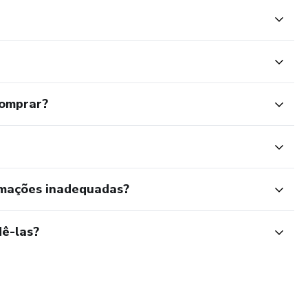
comprar?
rmações inadequadas?
ê-las?