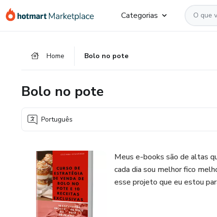
Ir
Ir
Ir
Categorias
para
para
para
o
o
o
conteúdo
pagamento
rodapé
Home
Bolo no pote
principal
Bolo no pote
Português
Meus e-books são de altas qua
cada dia sou melhor fico melh
esse projeto que eu estou pa