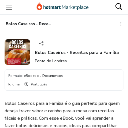
Ir
Ir
Ir
para
para
para
o
o
o
conteúdo
pagamento
rodapé
Bolos Caseiros - Receitas para a Família
principal
Bolos Caseiros - Receitas para a Família
Ponto de Londres
Formato
:
eBooks ou Documentos
Idioma
:
Português
Bolos Caseiros para a Família é o guia perfeito para quem
deseja trazer sabor e carinho para a mesa com receitas
fáceis e práticas. Com esse eBook, você vai aprender a
fazer bolos deliciosos e macios, ideais para compartilhar