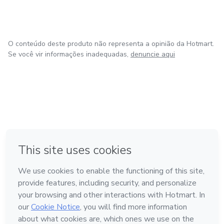
O conteúdo deste produto não representa a opinião da Hotmart.
Se você vir informações inadequadas,
denuncie aqui
em Amsterdam
em Madrid
em Bogotá
Feito com
❤
em Belo Horizonte
na Cidade do México
Conheça a Hotmart