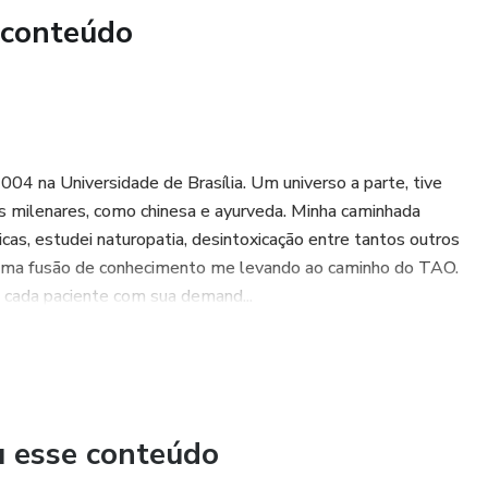
 conteúdo
004 na Universidade de Brasília. Um universo a parte, tive
s milenares, como chinesa e ayurveda. Minha caminhada
as, estudei naturopatia, desintoxicação entre tantos outros
com uma fusão de conhecimento me levando ao caminho do TAO.
o cada paciente com sua demand...
u esse conteúdo