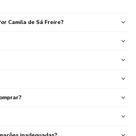
Por Camila de Sá Freire?
comprar?
rmações inadequadas?