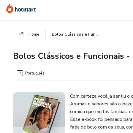
Ir
Ir
Ir
para
para
para
o
o
o
conteúdo
pagamento
rodapé
Home
Bolos Clássicos e Funcionais - Por Camila de Sá Freire
principal
Bolos Clássicos e Funcionais -
Português
Com certeza você já sentiu o c
Aromas e sabores são capazes
comida que muitas famílias, 
Esse e-book foi pensado para
fatia de bolo com os seus, co