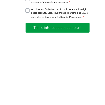
*
descadastrar a qualquer momento.
Ao clicar em Cadastrar, você confirma a sua inscrição
neste produto. Você, igualmente, confirma que leu, e
*
entendeu os termos da
Política de Privacidade
Tenho interesse em comprar!