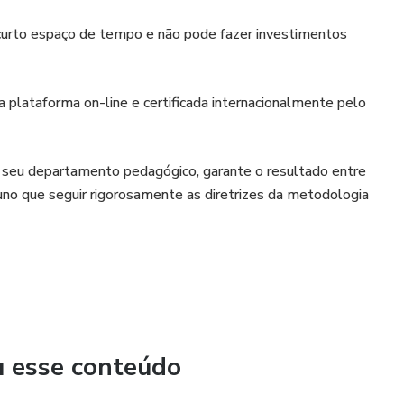
curto espaço de tempo e não pode fazer investimentos
a plataforma on-line e certificada internacionalmente pelo
seu departamento pedagógico, garante o resultado entre
no que seguir rigorosamente as diretrizes da metodologia
lsa) / Garantia de 7 dias / Plataforma de IA avançado /
/ Flexibilidade de ritmo e horários.
u esse conteúdo