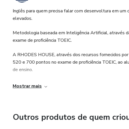
Inglês para quem precisa falar com desenvoltura em um 
elevados.
Metodologia baseada em Inteligência Artificial, através d
exame de proficiência TOEIC.
A RHODES HOUSE, através dos recursos fornecidos por 
520 e 700 pontos no exame de proficiência TOEIC, ao alu
de ensino.
Início Imediato / Vagas limitadas (sob aprovação para a bo
Mostrar mais
Materiais de alto nível / + 300h de treinamento no idioma 
Outros produtos de quem crio