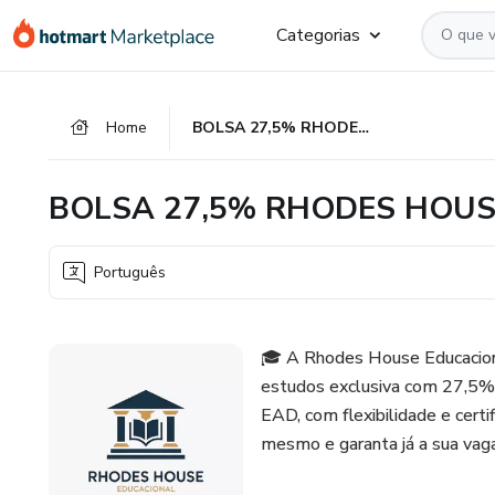
Ir
Ir
Ir
Categorias
para
para
para
o
o
o
conteúdo
pagamento
rodapé
Home
BOLSA 27,5% RHODES HOUSE EDUCACIONAL
principal
BOLSA 27,5% RHODES HOU
Português
🎓 A Rhodes House Educaciona
estudos exclusiva com 27,5%
EAD, com flexibilidade e certi
mesmo e garanta já a sua vag