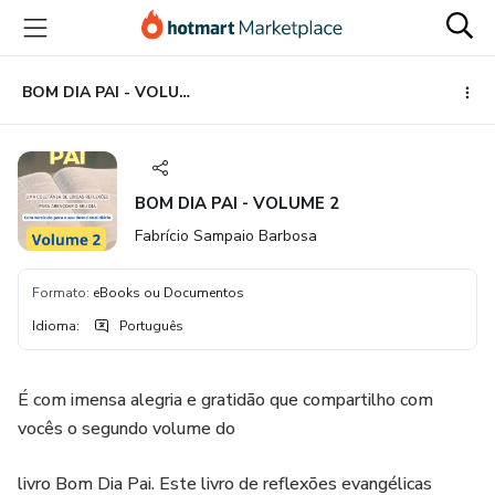
Ir
Ir
Ir
para
para
para
o
o
o
conteúdo
pagamento
rodapé
BOM DIA PAI - VOLUME 2
principal
BOM DIA PAI - VOLUME 2
Fabrício Sampaio Barbosa
Formato
:
eBooks ou Documentos
Idioma
:
Português
É com imensa alegria e gratidão que compartilho com
vocês o segundo volume do
livro Bom Dia Pai. Este livro de reflexões evangélicas