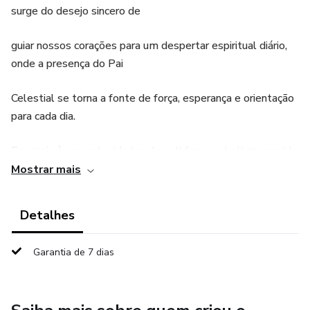
surge do desejo sincero de
guiar nossos corações para um despertar espiritual diário,
onde a presença do Pai
Celestial se torna a fonte de força, esperança e orientação
para cada dia.
Em meio às complexidades do cotidiano, este livro convida
você a dedicar preciosos
Mostrar mais
momentos a Deus todas as manhãs. Bom Dia Pai oferece
Detalhes
reflexões abençoadas
Garantia de 7 dias
para iniciar o seu dia com uma perspectiva centrada na fé,
proporcionando
sabedoria divina para enfrentar os desafios e experimentar