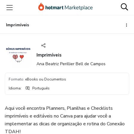
Ir
Ir
Ir
para
para
para
o
o
o
conteúdo
pagamento
rodapé
Imprimíveis
principal
Imprimíveis
Ana Beatriz Perillier Bell de Campos
Formato
:
eBooks ou Documentos
Idioma
:
Português
Aqui você encontra Planners, Planilhas e Checklists
imprimíveis e editáveis no Canva para ajudar você a
implementar as dicas de organização e rotina do Conexão
TDAH!