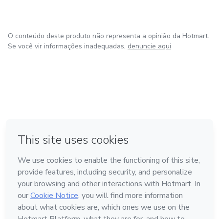
O conteúdo deste produto não representa a opinião da Hotmart.
Se você vir informações inadequadas,
denuncie aqui
em Amsterdam
em Madrid
em Bogotá
Feito com
❤
em Belo Horizonte
na Cidade do México
Conheça a Hotmart