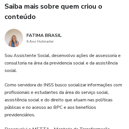
pessoas, de forma simples e prática você irá conhecer o
Saiba mais sobre quem criou o
passo a passo para um requerimento administrativo.
conteúdo
FATIMA BRASIL
6 Ano Hotmarter
Sou Assistente Social, desenvolvo ações de assessoria e
consultoria na área da previdencia social e da assistência
social.
Como servidora do INSS busco socializar informações com
profissionais e estudantes da área do serviço social,
assistência social e do direito que atuam nas políticas
públicas e no acesso ao BPC e aos benefícios
previdenciários.