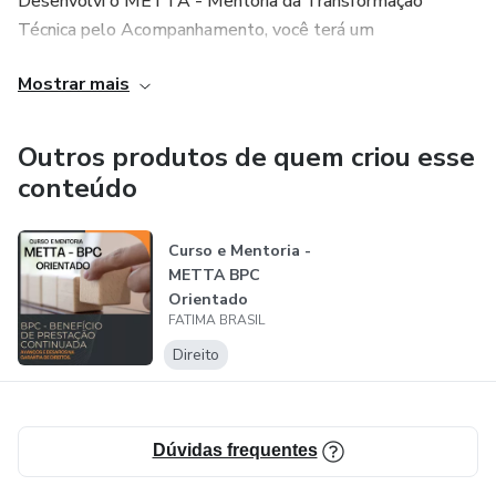
Desenvolvi o METTA - Mentoria da Transformação
Técnica pelo Acompanhamento, você terá um
direcionamento e acompanhamento dos temas que mais
Mostrar mais
te geram dúvida quanto aos benefícios assistenciais e
previdenciários, como também a atuação de profissionais
na política de assistência social, gestão e financeira do
Outros produtos de quem criou esse
SUAS.
conteúdo
Expert em BPC e Benefícios Previdenciários
Curso e Mentoria -
METTA BPC
Orientado
FATIMA BRASIL
Direito
Dúvidas frequentes