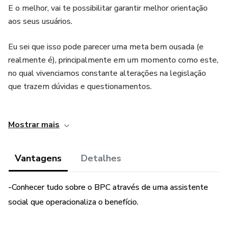
E o melhor, vai te possibilitar garantir melhor orientação
aos seus usuários.
Eu sei que isso pode parecer uma meta bem ousada (e
realmente é), principalmente em um momento como este,
no qual vivenciamos constante alterações na legislação
que trazem dúvidas e questionamentos.
Mas aqui já vai uma lição valiosa, mas que hoje me permite
Mostrar mais
ter bons resultados mesmo em tempos difíceis:
O conhecimento é o diferencial na atuação profissional
Vantagens
Detalhes
E com esse objetivo, compartilhar conhecimento que
-Conhecer tudo sobre o BPC através de uma assistente
elaborei esse E-book, pensando em socializar as
social que operacionaliza o benefício.
informações sobre o Benefício de Prestação Continuada, e
assim, possibilitar e ampliar o acesso ao direito de tantas