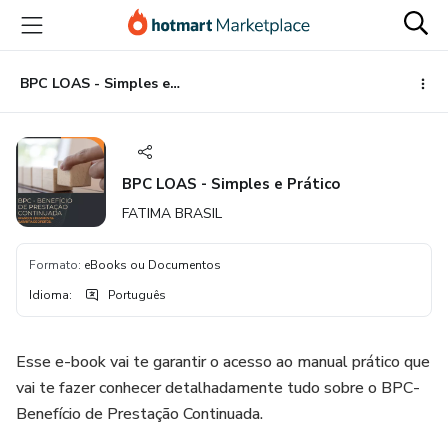
Ir
Ir
Ir
para
para
para
o
o
o
conteúdo
pagamento
rodapé
BPC LOAS - Simples e Prático
principal
BPC LOAS - Simples e Prático
FATIMA BRASIL
Formato
:
eBooks ou Documentos
Idioma
:
Português
Esse e-book vai te garantir o acesso ao manual prático que
vai te fazer conhecer detalhadamente tudo sobre o BPC-
Benefício de Prestação Continuada.