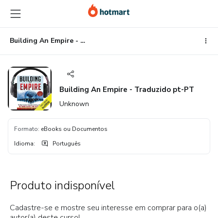
Ir
Ir
Ir
para
para
para
o
o
o
conteúdo
pagamento
rodapé
Building An Empire - Traduzido pt-PT
principal
Building An Empire - Traduzido pt-PT
Unknown
Formato
:
eBooks ou Documentos
Idioma
:
Português
Produto indisponível
Cadastre-se e mostre seu interesse em comprar para o(a)
autor(a) deste curso!