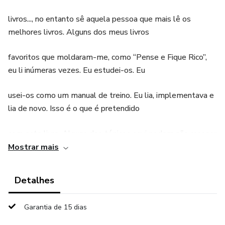
livros..., no entanto sê aquela pessoa que mais lê os
melhores livros. Alguns dos meus livros
favoritos que moldaram-me, como “Pense e Fique Rico”,
eu li inúmeras vezes. Eu estudei-os. Eu
usei-os como um manual de treino. Eu lia, implementava e
lia de novo. Isso é o que é pretendido
com este livro. Alguns dos tópicos aqui podem não ressoar
contigo nesse momento, porque o teu
Mostrar mais
desenvolvimento pessoal ou negócio não estão no mesmo
Detalhes
sítio precisamente. Muitas das ideias
Garantia de 15 dias
surgirão no seu negócio conforme os anos progridem. Eu
prometo que tu irás ler esse livro cinco