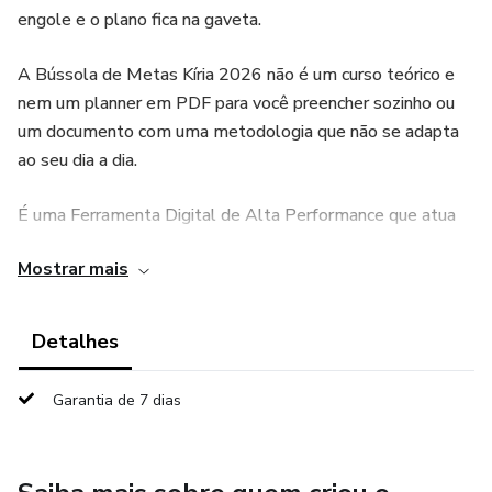
engole e o plano fica na gaveta.
A Bússola de Metas Kíria 2026 não é um curso teórico e
nem um planner em PDF para você preencher sozinho ou
um documento com uma metodologia que não se adapta
ao seu dia a dia.
É uma Ferramenta Digital de Alta Performance que atua
como seu Arquiteto de Vida Pessoal. Ela pega seus
Mostrar mais
sonhos abstratos, cruza com a sua disponibilidade de
tempo real e gera um Sistema de Execução conectado
para você acompanhar.
Detalhes
Diferente de tudo o que você já viu, a Bússola Kíria não te
Garantia de 7 dias
entrega apenas um texto para ler. Ao final do seu
planejamento, nossa IA gera um Arquivo de Agenda
Inteligente. Com poucos cliques, você importa esse arquivo