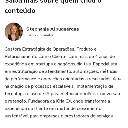
Saiba mais sobre quem criou o
e seu Google Agenda é preenchido automaticamente com
os marcos, revisões e ações do seu ano inteiro.
conteúdo
O que está incluso no seu acesso?
Stephanie Albuquerque
3 Ano Hotmarter
- Ao adquirir a Bússola Kíria, você recebe um PDF com
instruções de uso (é muito importante que você siga as
Gestora Estratégica de Operações, Produto e
instruções corretamente para ter o melhor resultado
Relacionamento com o Cliente, com mais de 4 anos de
possível). Dentro do pdf estará o link de acesso imediato à
experiência em startups e negócios digitais. Especialista
nossa aplicação exclusiva, uma interface sofisticada e
em estruturação de atendimento, automações, métricas
guiada que vai te ajudar ao longo do processo a chegar no
de performance e operações orientadas a resultados. Atua
resultado final.
na criação de processos escaláveis, implementação de
tecnologia e uso de IA para melhorar eficiência, conversão
Isso significa na prática que você terá:
e retenção. Fundadora da Kiria CX, onde transforma a
experiência do cliente em motor de crescimento
- Um planejamento 360 do seu ano focando nos seus
sustentável para empresas e prestadores de serviços.
principais objetivos e áreas da vida