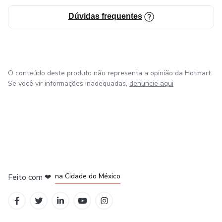
- Direcionamento mensal com atividades e marcos a
Dúvidas frequentes
serem salvos no google agenda com um clique
- Focos trimestrais
- Mais comentários, direcionamentos e explicações para
O conteúdo deste produto não representa a opinião da Hotmart.
seu ano.
Se você vir informações inadequadas,
denuncie aqui
em Bogotá
em Amsterdam
em Madrid
na Cidade do México
Feito com
❤
em Belo Horizonte