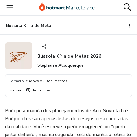
Ir
Ir
Ir
para
para
para
o
o
o
conteúdo
pagamento
rodapé
Bússola Kíria de Metas 2026
principal
Bússola Kíria de Metas 2026
Stephanie Albuquerque
Formato
:
eBooks ou Documentos
Idioma
:
Português
Por que a maioria dos planejamentos de Ano Novo falha?
Porque eles são apenas listas de desejos desconectadas
da realidade. Você escreve "quero emagrecer" ou "quero
juntar dinheiro", mas na segunda-feira de manhã, a rotina te