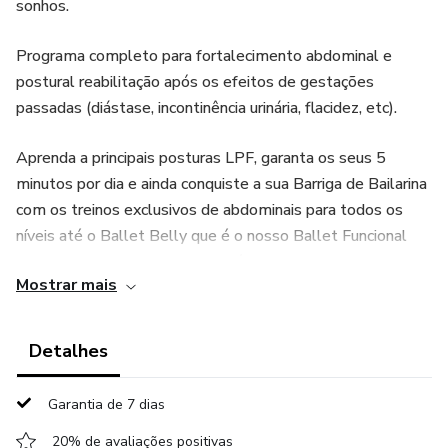
sonhos.
Programa completo para fortalecimento abdominal e
postural reabilitação após os efeitos de gestações
passadas (diástase, incontinência urinária, flacidez, etc).
Aprenda a principais posturas LPF, garanta os seus 5
minutos por dia e ainda conquiste a sua Barriga de Bailarina
com os treinos exclusivos de abdominais para todos os
níveis até o Ballet Belly que é o nosso Ballet Funcional
totalmente integrado com as técnicas do LPF.
Mostrar mais
Uma estratégia perfeita para realizar o sonho da
barriguinha sarada.
Detalhes
E de bônus você ainda ganha o módulo completo de Ballet
Garantia de 7 dias
Wall, o Ballet Funcional feito na parede. Lançamento do
Clube da Fer que virou o queridinho de nossas alunas. Uma
20% de avaliações positivas