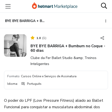
Ir
Ir
Ir
para
para
para
o
o
o
conteúdo
pagamento
rodapé
BYE BYE BARRIGA + Bumbum no Coque - 60 dias
principal
1.0
(
1
)
BYE BYE BARRIGA + Bumbum no Coque -
60 dias
Clube da Fer Ballet Studio &amp; Treinos
Inteligentes
Formato
:
Cursos Online e Serviços de Assinatura
Idioma
:
Português
O poder do LPF (Low Pressure Fitness) aliado ao Ballet
Funcional para conquistar a musculatura abdominal dos