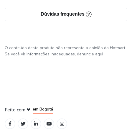
Dúvidas frequentes
O conteúdo deste produto não representa a opinião da Hotmart.
Se você vir informações inadequadas,
denuncie aqui
em Amsterdam
em Madrid
em Bogotá
Feito com
❤
em Belo Horizonte
na Cidade do México