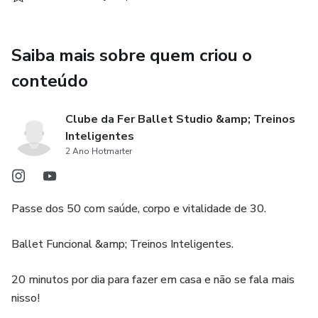
aula poderosa que é tão gostosa que você nem vê esses
20 minutos passarem. Piscou, já acabou e o corpo inteiro tá
tremendo de felicidade e músculos fortalecidos.
Saiba mais sobre quem criou o
conteúdo
E de bônus: programa completo Bumbum no Coque para
dar aquele up no seu bumbum. Um bumbum fortalecido
Clube da Fer Ballet Studio &amp; Treinos
não é apenas um bumbum lindo, mas também um bumbum
Inteligentes
funcional que garante uma postura correta, melhorando
2 Ano Hotmarter
inclusive o aspecto do abdômen que naturalmente entra e
evitando dores na lombar e cervical. Bumbum no Coque
também é saúde!
Passe dos 50 com saúde, corpo e vitalidade de 30.
Acesso liberado durante 60 dias a partir da data de
Ballet Funcional &amp; Treinos Inteligentes.
confirmação do pagamento.
20 minutos por dia para fazer em casa e não se fala mais
nisso!