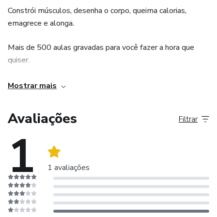
Constrói músculos, desenha o corpo, queima calorias,
emagrece e alonga.
Mais de 500 aulas gravadas para você fazer a hora que
quiser.
Um método gostoso, perfeito para a saúde e boa forma da
Mostrar mais
mulher com mais de 40 anos.
Avaliações
Filtrar
Modalidades: Ballet Funcional, Ballet Wall, Ballet Fire,
1
Ballet Bands, Fast Ballet, Bumbum no Coque, Treino 20,
HIIT Funcional, TRX, Madame Enxuta, Treinos MATAdor,
1 avaliações