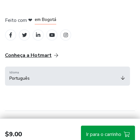
em Amsterdam
em Madrid
em Bogotá
Feito com
❤
em Belo Horizonte
na Cidade do México
Conheça a Hotmart
Idioma
Português
Central de ajuda
Termos
Privacidade
Cookies
$9.00
Ir para o carrinho