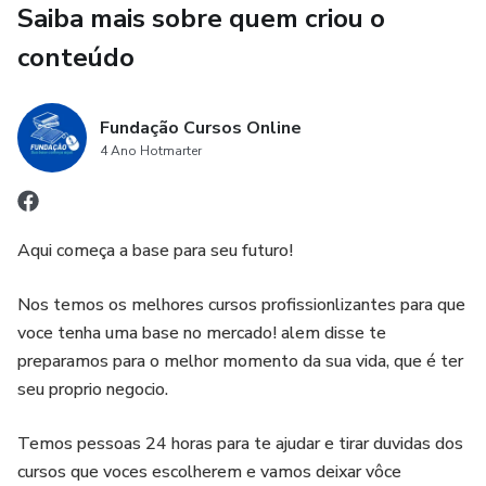
Saiba mais sobre quem criou o
nutrientes essenciais;
conteúdo
Preparar tratamentos caseiros como óleos, tônicos e
máscaras naturais;
Fundação Cursos Online
4 Ano Hotmarter
Estabelecer uma rotina saudável para revitalizar o couro
cabeludo e fortalecer os fios.
Além disso, o eBook inclui histórias inspiradoras de
Aqui começa a base para seu futuro!
pessoas que superaram a calvície, reconstruíram sua
confiança e transformaram suas vidas.
Nos temos os melhores cursos profissionlizantes para que
voce tenha uma base no mercado! alem disse te
Se você deseja resultados reais, sem recorrer a produtos
preparamos para o melhor momento da sua vida, que é ter
químicos agressivos ou procedimentos caros, este guia é a
seu proprio negocio.
solução perfeita. Cabelos de Volta é mais do que um
eBook, é um convite para redescobrir sua melhor versão.
Temos pessoas 24 horas para te ajudar e tirar duvidas dos
cursos que voces escolherem e vamos deixar vôce