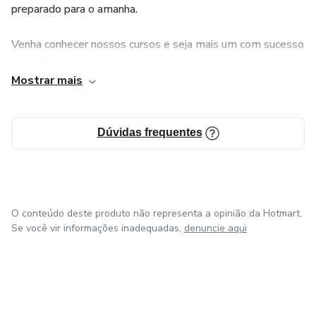
Invista em você, conquiste seus cabelos de volta e
preparado para o amanha.
recupere sua autoestima!
Venha conhecer nossos cursos e seja mais um com sucesso
nas mãos
Mostrar mais
Não deixe que ninguem decida seu futuro, seja voce
mesmo o dono da sua vida e sempre escolha o melhor!
Dúvidas frequentes
Escolha Fundação!
O conteúdo deste produto não representa a opinião da Hotmart.
Se você vir informações inadequadas,
denuncie aqui