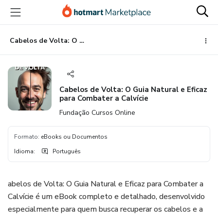
Ir
Ir
Ir
para
para
para
o
o
o
conteúdo
pagamento
rodapé
Cabelos de Volta: O Guia Natural e Eficaz para Combater a Calvície
principal
Cabelos de Volta: O Guia Natural e Eficaz
para Combater a Calvície
Fundação Cursos Online
Formato
:
eBooks ou Documentos
Idioma
:
Português
abelos de Volta: O Guia Natural e Eficaz para Combater a
Calvície é um eBook completo e detalhado, desenvolvido
especialmente para quem busca recuperar os cabelos e a