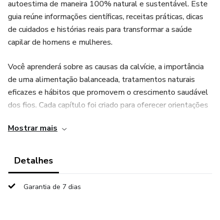
autoestima de maneira 100% natural e sustentável. Este
guia reúne informações científicas, receitas práticas, dicas
de cuidados e histórias reais para transformar a saúde
capilar de homens e mulheres.
Você aprenderá sobre as causas da calvície, a importância
de uma alimentação balanceada, tratamentos naturais
eficazes e hábitos que promovem o crescimento saudável
dos fios. Cada capítulo foi criado para oferecer orientações
claras e soluções acessíveis, baseadas em evidências,
Mostrar mais
garantindo resultados consistentes.
Com passo a passo detalhado, você terá acesso a dicas
Detalhes
para:
Garantia de 7 dias
Identificar o tipo de calvície e suas causas;
Combater a queda de cabelo com alimentos ricos em