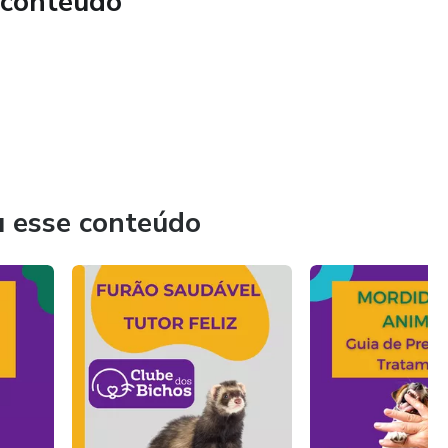
 conteúdo
ara escolher a dieta adequada para seu filhote e mantê-lo
as necessidades de exercício e brincadeiras do seu cão e como
bra como ensinar os pequenos a interagir com seu novo
u esse conteúdo
sobre a frequência e dicas para manter seu cão limpo e
equipado com o conhecimento e as ferramentas necessárias
da sobre qual cão é o parceiro ideal para a sua família.
alegria, amor e memórias inesquecíveis com o cão dos seus