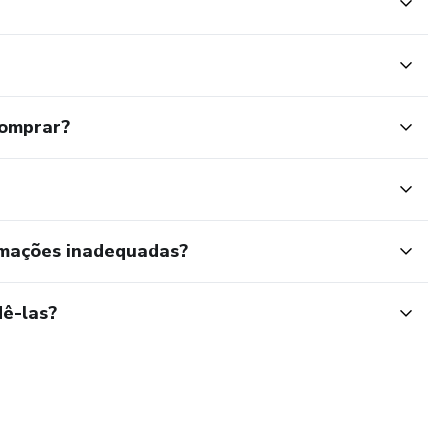
comprar?
rmações inadequadas?
ê-las?