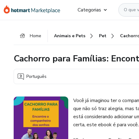
Ir
Ir
Ir
Categorias
para
para
para
o
o
o
conteúdo
pagamento
rodapé
Home
Animais e Pets
Pet
principal
Cachorro para Famílias: Encon
Português
Você já imaginou ter o compan
que não só traz alegria, mas 
está considerando adicionar u
certa, este ebook é para você.