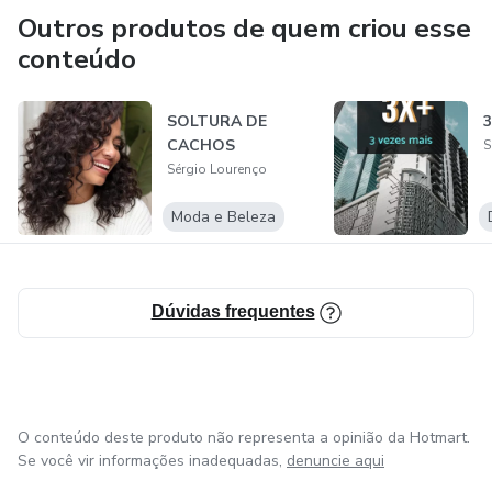
Outros produtos de quem criou esse
- Criador do CURSO DE CABELEIREIRO 2.0
conteúdo
Reuni todos os pontos fortes e fracos dos mais variados
cursos e consultorias que já fiz, para criar um sistema, um
SOLTURA DE
método único capaz de pegar a pessoa mais inexperiente
CACHOS
S
ou avançada e transformá-la em um verdadeiro expert, e
Sérgio Lourenço
nunca mais ter medo, insegurança ou dúvida na hora de criar
Moda e Beleza
e dar vida aos cabelos. E com isso tornar-se referência na
área.
Dúvidas frequentes
O conteúdo deste produto não representa a opinião da Hotmart.
Se você vir informações inadequadas,
denuncie aqui