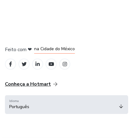
em Bogotá
em Amsterdam
em Madrid
na Cidade do México
Feito com
❤
em Belo Horizonte
Conheça a Hotmart
Idioma
Português