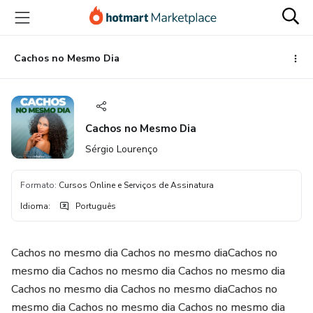
Ir
Ir
Ir
para
para
para
o
o
o
conteúdo
pagamento
rodapé
Cachos no Mesmo Dia
principal
Cachos no Mesmo Dia
Sérgio Lourenço
Formato
:
Cursos Online e Serviços de Assinatura
Idioma
:
Português
Cachos no mesmo dia Cachos no mesmo diaCachos no
mesmo dia Cachos no mesmo dia Cachos no mesmo dia
Cachos no mesmo dia Cachos no mesmo diaCachos no
mesmo dia Cachos no mesmo dia Cachos no mesmo dia