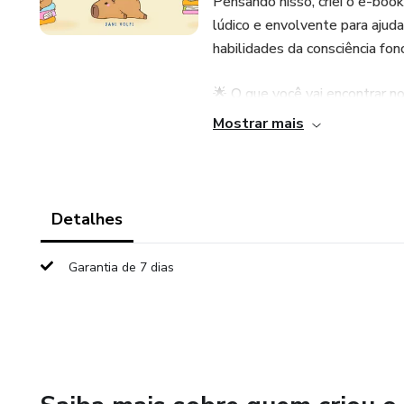
Pensando nisso, criei o e-boo
lúdico e envolvente para ajud
habilidades da consciência fon
🌟 O que você vai encontrar n
Mostrar mais
• Uma história encantadora co
brincar com os sons das palavr
• Atividades ilustradas para co
Detalhes
• Orientações fônicas sobre s
Garantia de 7 dias
apresentar as letras na melho
• Acesso por QR Code a áudios
sons das letras e a segmentaç
• Um recurso sistematizado, p