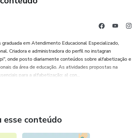
 conteúdo
antil e do 1º ano, que desejam fortalecer o aprendizado
s graduada em Atendimento Educacional Especializado,
nal. Criadora e administradora do perfil no instagran
cas baseadas em evidências, fundamentadas na neurociência e
pi", onde posto diariamente conteúdos sobre alfabetização e
ssionais da área de educação. As atividades propostas na
ciais para a alfabetização: a) con...
lar a linguagem e a consciência fonológica em casa.
lábica de forma leve;
u esse conteúdo
ditivo e a atenção aos sons da fala;