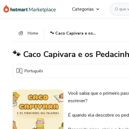
Ir
Ir
Ir
Categorias
para
para
para
o
o
o
conteúdo
pagamento
rodapé
Home
🐾 Caco Capivara e os Pedacinhos das Palavras
principal
🐾 Caco Capivara e os Pedacin
Português
Você sabia que o primeiro pas
escrever?
É quando ela descobre os peda