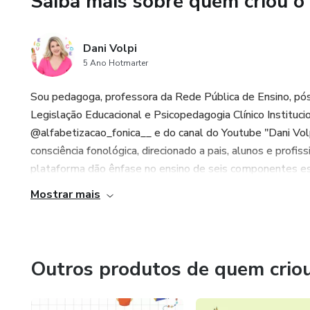
Saiba mais sobre quem criou o
tempo.
🎯 Indicado para:
Dani Volpi
5 Ano Hotmarter
• Professores da Educação Inf
prévio da leitura;
Sou pedagoga, professora da Rede Pública de Ensino, pó
Legislação Educacional e Psicopedagogia Clínico Institucio
• Escolas que valorizam práti
@alfabetizacao_fonica__ e do canal do Youtube "Dani Vol
no método fônico;
consciência fonológica, direcionado a pais, alunos e profi
plataforma dão ênfase no ensino de seis componentes essen
• Famílias que desejam estimu
Mostrar mais
💡 Benefícios do material:
✅ Desenvolve a consciência si
Outros produtos de quem crio
✅ Favorece o processamento au