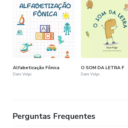
✅ Incentiva a oralidade das cri
✅ É visual, lúdico e compatíve
🎁 Bônus especial:
Ao adquirir o e-book, você t
articulação dos sons das letra
segurança.
Alfabetização Fônica
O SOM DA LETRA F
Dani Volpi
Dani Volpi
🛒 Garanta agora o seu exemp
Caco Capivara e os Pedacinhos
aprendizado e a fala em leitur
Comece hoje a ensinar seus alu
Perguntas Frequentes