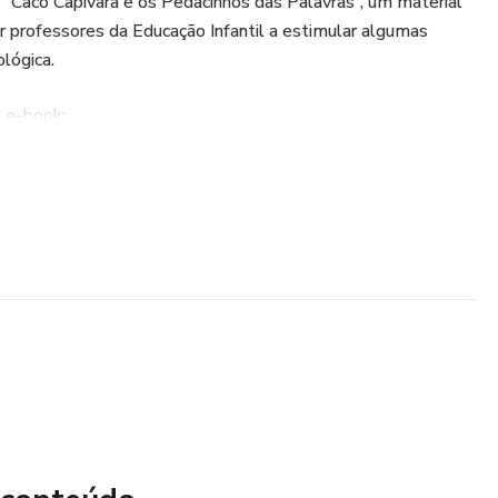
k “Caco Capivara e os Pedacinhos das Palavras”, um material
ar professores da Educação Infantil a estimular algumas
ológica.
o e-book:
m o personagem Caco Capivara, que convida as crianças a
as;
lorir, falar, contar e segmentar as sílabas;
ons contínuos e interrompidos, ajudando o professor a
r sequência;
 e vídeos exclusivos, que ensinam a articulação correta dos
ão silábica;
ronto para imprimir e aplicar em sala de aula, economizando