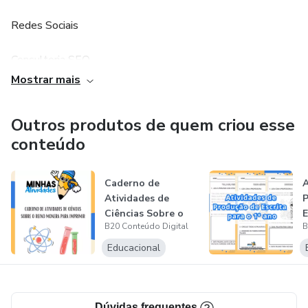
Redes Sociais
Consultoria SEO
Mostrar mais
Produção de textos
Outros produtos de quem criou esse
Servidores WEB
conteúdo
Como funciona?
Caderno de
A
As etapas de contratação e desenvolvimento dos serviços
Atividades de
P
Ciências Sobre o
E
contratados são sempre realizadas em 4 etapas:
B20 Conteúdo Digital
B
Reino Monera
para...
Educacional
1 - Análise do cliente
Entrevista com o cliente e estudo de projeto para melhor
escolha dos serviços.
Dúvidas frequentes