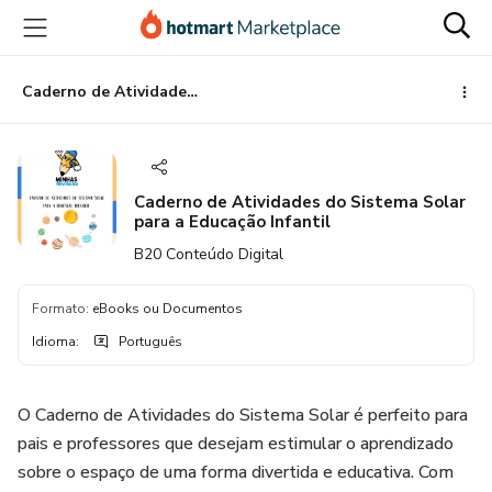
Ir
Ir
Ir
para
para
para
o
o
o
conteúdo
pagamento
rodapé
Caderno de Atividades do Sistema Solar para a Educação Infantil
principal
Caderno de Atividades do Sistema Solar
para a Educação Infantil
B20 Conteúdo Digital
Formato
:
eBooks ou Documentos
Idioma
:
Português
O Caderno de Atividades do Sistema Solar é perfeito para
pais e professores que desejam estimular o aprendizado
sobre o espaço de uma forma divertida e educativa. Com