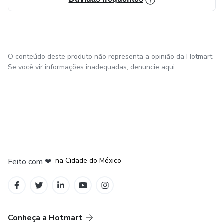
3 - Flow de operações
Desenvolvimento das atividades contratadas com
O conteúdo deste produto não representa a opinião da Hotmart.
transparência e comunicação constante.
Se você vir informações inadequadas,
denuncie aqui
2 - Pagamento
Pagamento dos serviços contratados para que a equipe
execute as tarefas indicadas.
4 - Entrega e renovação
em Bogotá
em Amsterdam
em Madrid
na Cidade do México
Feito com
❤
Entrega dos serviços contratados e finalizados, com
em Belo Horizonte
sugestões de novos passos.
Conheça a Hotmart