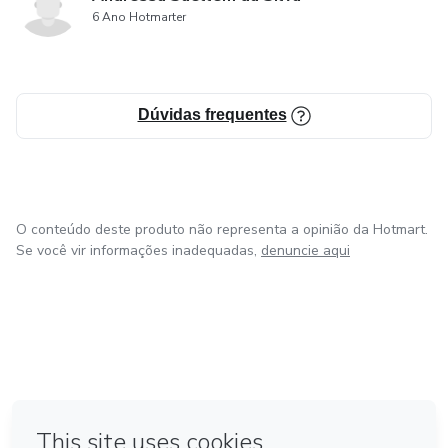
6 Ano Hotmarter
Dúvidas frequentes
O conteúdo deste produto não representa a opinião da Hotmart.
Se você vir informações inadequadas,
denuncie aqui
em Bogotá
em Amsterdam
em Madrid
na Cidade do México
Feito com
❤