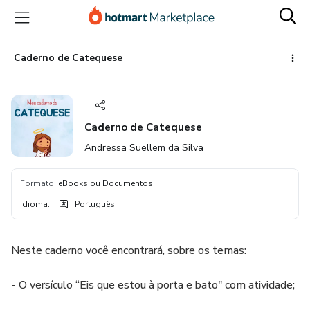
Ir
Ir
Ir
para
para
para
o
o
o
conteúdo
pagamento
rodapé
Caderno de Catequese
principal
Caderno de Catequese
Andressa Suellem da Silva
Formato
:
eBooks ou Documentos
Idioma
:
Português
Neste caderno você encontrará, sobre os temas:
- O versículo “Eis que estou à porta e bato" com atividade;