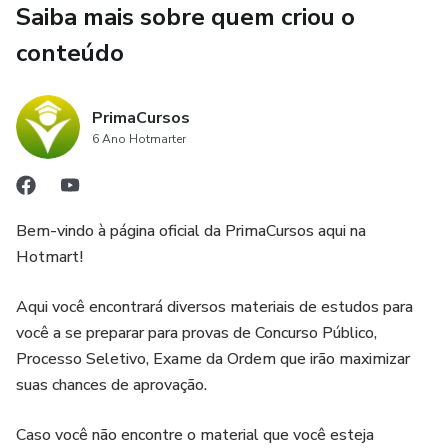
PROVA:
Saiba mais sobre quem criou o
conteúdo
Questões de Nº 01 a Nº 10 é da Disciplina de Língua
Portuguesa
PrimaCursos
Questões de Nº 11 a Nº 20 é da Disciplina de
6 Ano Hotmarter
Conhecimentos Gerais
Todas as questões são de múltipla escolha, com
Bem-vindo à página oficial da PrimaCursos aqui na
alternativas A, B, C e D, sendo apenas uma correta por
Hotmart!
questão.
Aqui você encontrará diversos materiais de estudos para
VANTAGENS DE VOCÊ ADQUIRIR ESTE MATERIAL:
você a se preparar para provas de Concurso Público,
Processo Seletivo, Exame da Ordem que irão maximizar
✅Estudo baseado em uma prova real já aplicada,
suas chances de aprovação.
oferecendo uma visão fiel do nível de exigência da banca.
Caso você não encontre o material que você esteja
✅Ideal para realizar simulados e revisões direcionadas.