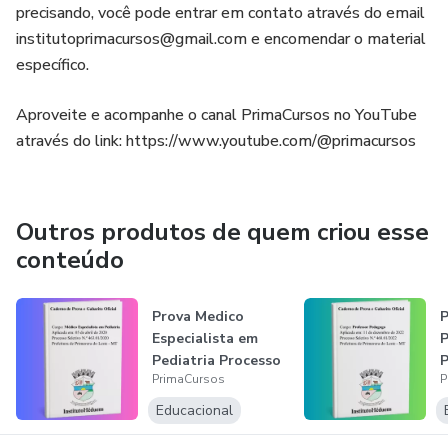
precisando, você pode entrar em contato através do email
institutoprimacursos@gmail.com e encomendar o material
✅Material em formato digital (PDF), acessível por celular,
específico.
tablet, notebook ou computador – estude de onde estiver,
sem necessidade de impressão.
Aproveite e acompanhe o canal PrimaCursos no YouTube
através do link: https://www.youtube.com/@primacursos
✅Recurso prático, objetivo e direto ao ponto, ideal para
quem busca aprovação com eficiência.
🎯 Indicado para quem deseja se preparar de forma
Outros produtos de quem criou esse
estratégica e com autonomia.
conteúdo
Prova Medico
P
Especialista em
Pediatria Processo
P
PrimaCursos
P
Seletivo Sim...
P
L
Educacional