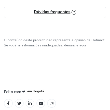
Dúvidas frequentes
O conteúdo deste produto não representa a opinião da Hotmart.
Se você vir informações inadequadas,
denuncie aqui
em Amsterdam
em Madrid
em Bogotá
Feito com
❤
em Belo Horizonte
na Cidade do México