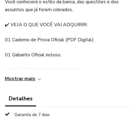
Você conhecerá o estilo da banca, das questões e dos
assuntos que já foram cobrados.
✔️ VEJA O QUE VOCÊ VAI ADQUIRIR:
01 Caderno de Prova Oficial (PDF Digital)
01 Gabarito Oficial incluso.
VEJA A ESTRUTURA DA PROVA:
Mostrar mais
Total de 20 questões, distribuídas da seguinte forma:
Detalhes
10 questões de Língua Portuguesa
10 questões de Conhecimentos Gerais
Garantia de 7 dias
ORDEM DAS QUESTÕES QUE VEM NO CADERNO DE