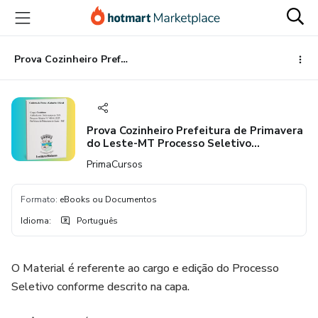
Ir
Ir
Ir
para
para
para
o
o
o
conteúdo
pagamento
rodapé
Prova Cozinheiro Prefeitura de Primavera do Leste-MT Processo Seletivo Simplificado N.º469/2023
principal
Prova Cozinheiro Prefeitura de Primavera
do Leste-MT Processo Seletivo
Simplificado N.º469/2023
PrimaCursos
Formato
:
eBooks ou Documentos
Idioma
:
Português
O Material é referente ao cargo e edição do Processo
Seletivo conforme descrito na capa.