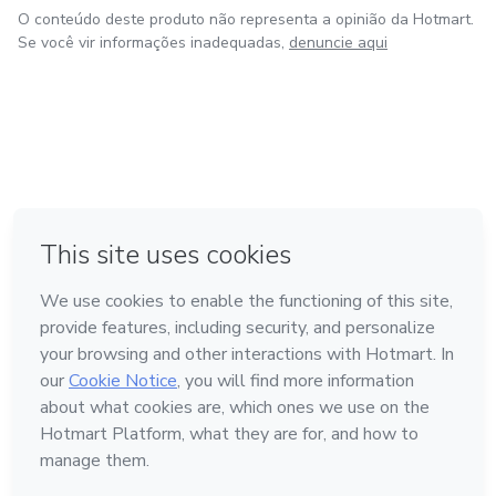
O conteúdo deste produto não representa a opinião da Hotmart.
Se você vir informações inadequadas,
denuncie aqui
em Amsterdam
em Madrid
em Bogotá
Feito com
❤
em Belo Horizonte
na Cidade do México
Conheça a Hotmart
Idioma
Português