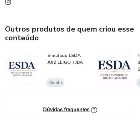
Outros produtos de quem criou esse
conteúdo
Simulado ESDA
F
JUIZ LEIGO TJBA
d
V
Direito
m
Dúvidas frequentes