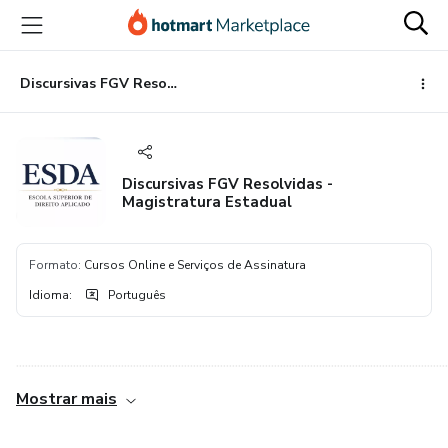
Ir
Ir
Ir
para
para
para
o
o
o
conteúdo
pagamento
rodapé
Discursivas FGV Resolvidas - Magistratura Estadual
principal
Discursivas FGV Resolvidas -
Magistratura Estadual
Formato
:
Cursos Online e Serviços de Assinatura
Idioma
:
Português
................................................................................................................................................
Mostrar mais