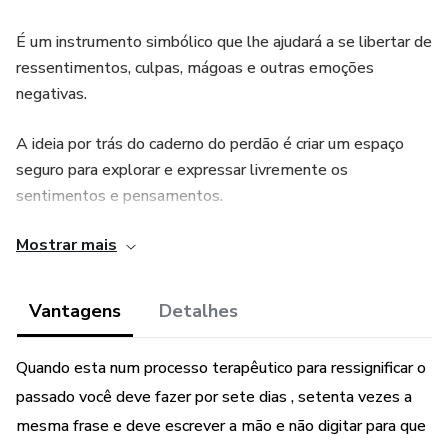
É um instrumento simbólico que lhe ajudará a se libertar de
ressentimentos, culpas, mágoas e outras emoções
negativas.
A ideia por trás do caderno do perdão é criar um espaço
seguro para explorar e expressar livremente os
sentimentos e pensamentos.
Mostrar mais
O caderno do perdão é um exercício pessoal e individual, e
você pode adapta-lo de acordo com suas necessidades.
Vantagens
Detalhes
Quando esta num processo terapêutico para ressignificar o
passado você deve fazer por sete dias , setenta vezes a
mesma frase e deve escrever a mão e não digitar para que