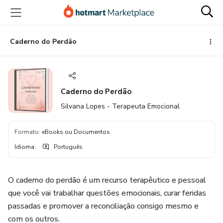
Ir
Ir
Ir
para
para
para
o
o
o
conteúdo
pagamento
rodapé
Caderno do Perdão
principal
Caderno do Perdão
Silvana Lopes - Terapeuta Emocional
Formato
:
eBooks ou Documentos
Idioma
:
Português
O caderno do perdão é um recurso terapêutico e pessoal
que você vai trabalhar questões emocionais, curar feridas
passadas e promover a reconciliação consigo mesmo e
com os outros.