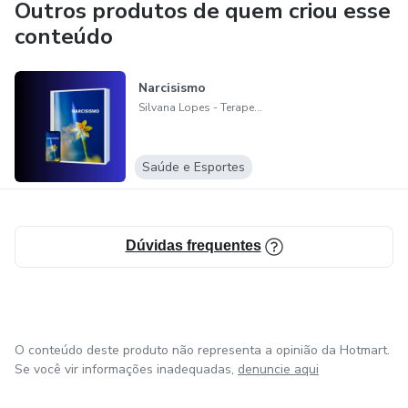
Outros produtos de quem criou esse
Meus estudos estão embasados em duas linhas: Terapia
conteúdo
dos esquemas ( terceira onda da Terapia do cognitivo
comportamental) e Terapia primal ( é uma linha psicológica
Narcisismo
que identifica e erradica as dores emocionais para o
Silvana Lopes - Terapeuta Emocional
tratamento das neuroses.
Saúde e Esportes
Dúvidas frequentes
O conteúdo deste produto não representa a opinião da Hotmart.
Se você vir informações inadequadas,
denuncie aqui