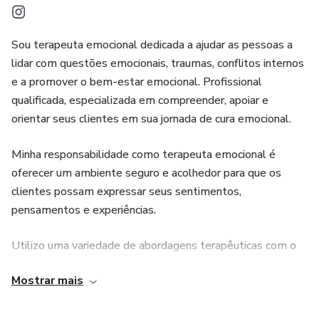
Sou terapeuta emocional dedicada a ajudar as pessoas a
lidar com questões emocionais, traumas, conflitos internos
e a promover o bem-estar emocional. Profissional
qualificada, especializada em compreender, apoiar e
orientar seus clientes em sua jornada de cura emocional.
Minha responsabilidade como terapeuta emocional é
oferecer um ambiente seguro e acolhedor para que os
clientes possam expressar seus sentimentos,
pensamentos e experiências.
Utilizo uma variedade de abordagens terapêuticas com o
objetivo de ajudar os clientes a compreender a origem de
Mostrar mais
seus problemas emocionais e desenvolver estratégias
saudáveis para lidar com eles.