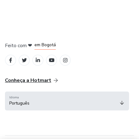
em Amsterdam
em Madrid
em Bogotá
Feito com
❤
em Belo Horizonte
na Cidade do México
Conheça a Hotmart
Idioma
Português