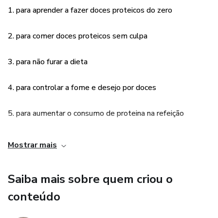
Chocolate quente, todas substitutas de refeição.
1. para aprender a fazer doces proteicos do zero
Gi Toledo
2. para comer doces proteicos sem culpa
3. para não furar a dieta
4. para controlar a fome e desejo por doces
5. para aumentar o consumo de proteina na refeição
6. para ensinar receitas diferenciadas para seus clientes
Mostrar mais
(caso você seja consultor Hinode Group)
Saiba mais sobre quem criou o
conteúdo