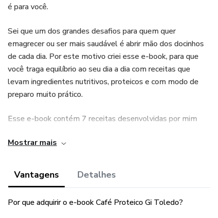
é para você.
Sei que um dos grandes desafios para quem quer
emagrecer ou ser mais saudável é abrir mão dos docinhos
de cada dia. Por este motivo criei esse e-book, para que
você traga equilíbrio ao seu dia a dia com receitas que
levam ingredientes nutritivos, proteicos e com modo de
preparo muito prático.
Esse e-book contém 7 receitas desenvolvidas por mim
com o objetivo de proporcionar aos clientes Detox Week
Mostrar mais
diversas formas de consumir o Shake Hinode Group.
Adquira o E-book, experimente uma receita por dia e
surpreenda-se com o sabor e qualidade de cada uma delas.
Vantagens
Detalhes
Receitas proteicas: Smoothie de frutas, Iogurte funcional,
Por que adquirir o e-book Café Proteico Gi Toledo?
Geladinho, Panqueca, Bolo de caneca, Mingau de aveia e