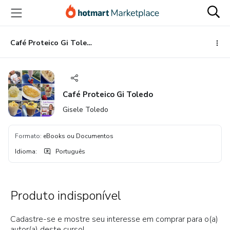
Ir
Ir
Ir
para
para
para
o
o
o
conteúdo
pagamento
rodapé
Café Proteico Gi Toledo
principal
Café Proteico Gi Toledo
Gisele Toledo
Formato
:
eBooks ou Documentos
Idioma
:
Português
Produto indisponível
Cadastre-se e mostre seu interesse em comprar para o(a)
autor(a) deste curso!