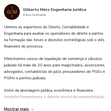
Gilberto Melo Engenharia Jurídica
4 Ano Hotmarter
Unimos as expertises do Direito, Contabilidade e
Engenharia para auxiliar os operadores de direito e partes
na formação das teses e decisões estratégicas sob o viés
financeiro do processo.
Ministramos cursos de liquidação de sentença e cálculos
judiciais há mais de 20 anos para magistrados, assessores,
advogados, contabilistas do juízo, procuradores de PGEs e
PGMs e peritos judiciais.
Além da abordagem jurídica, econômica e financeira,
também fomentamos o debate acerca da parametrização
dos comandos liquidatórios e outras medidas com vistas à
Mostrar mais
efetividade da execução e cumprimento de sentença.