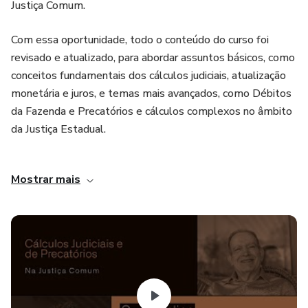
Justiça Comum.
Com essa oportunidade, todo o conteúdo do curso foi
revisado e atualizado, para abordar assuntos básicos, como
conceitos fundamentais dos cálculos judiciais, atualização
monetária e juros, e temas mais avançados, como Débitos
da Fazenda e Precatórios e cálculos complexos no âmbito
da Justiça Estadual.
As aulas foram gravadas com foco no dia a dia dos
Mostrar mais
calculistas e peritos, acompanhadas de planilhas e
materiais complementares de leitura para aqueles que
desejarem se aprofundar nas matérias.
Ao todo, entre aulas gravadas, materiais, exercícios e aulas
ao vivo, são 20 horas aula de curso.
» Assistente inteligente (Chat) para consulta sobre o