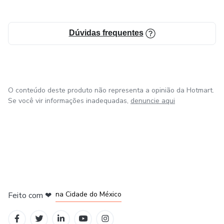
Dúvidas frequentes
O conteúdo deste produto não representa a opinião da Hotmart.
Se você vir informações inadequadas,
denuncie aqui
em Bogotá
em Amsterdam
em Madrid
na Cidade do México
Feito com
❤
em Belo Horizonte