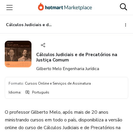
Ir
Ir
Ir
para
para
para
o
o
o
conteúdo
pagamento
rodapé
Cálculos Judiciais e de Precatórios na Justiça Comum
principal
Cálculos Judiciais e de Precatórios na
Justiça Comum
Gilberto Melo Engenharia Jurídica
Formato
:
Cursos Online e Serviços de Assinatura
Idioma
:
Português
O professor Gilberto Melo, após mais de 20 anos
ministrando cursos em todo o país, disponibiliza a versão
online do curso de Cálculos Judiciais e de Precatórios na