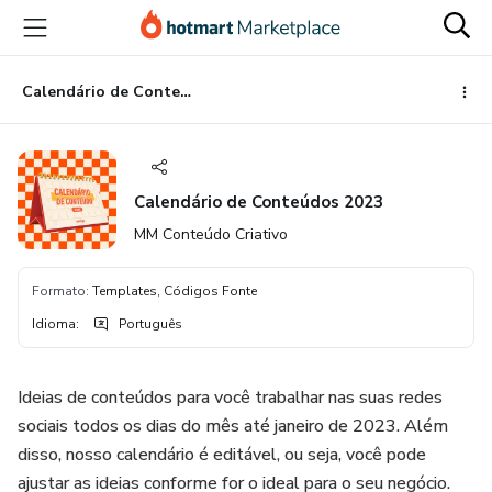
Ir
Ir
Ir
para
para
para
o
o
o
conteúdo
pagamento
rodapé
Calendário de Conteúdos 2023
principal
Calendário de Conteúdos 2023
MM Conteúdo Criativo
Formato
:
Templates, Códigos Fonte
Idioma
:
Português
Ideias de conteúdos para você trabalhar nas suas redes
sociais todos os dias do mês até janeiro de 2023. Além
disso, nosso calendário é editável, ou seja, você pode
ajustar as ideias conforme for o ideal para o seu negócio.