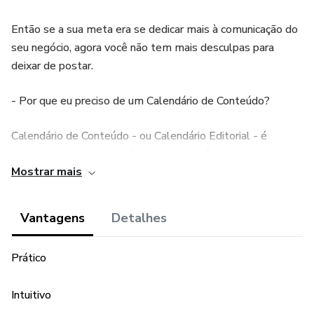
Então se a sua meta era se dedicar mais à comunicação do
seu negócio, agora você não tem mais desculpas para
deixar de postar.
- Por que eu preciso de um Calendário de Conteúdo?
Calendário de Conteúdo - ou Calendário Editorial - é
basicamente um calendário em que você consegue aplicar
Mostrar mais
os temas mais importantes do seu segmento, como datas
comemorativas, conteúdos de venda, conteúdos de brand
awareness e por aí vai. O diferencial é que, nesse caso, nós
Vantagens
Detalhes
desenvolvemos o calendário para você, permitindo uma
criação de conteúdo mais fluida no seu dia a dia. Xô,
Prático
bloqueio criativo!
Intuitivo
- Pra quem é este Produto: