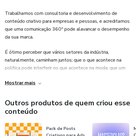
.Manual de Uso completo do produto;
Trabalhamos com consultoria e desenvolvimento de
.12 Pocketips que te ajudarão no conteúdo;
conteúdo criativo para empresas e pessoas, e acreditamos
que uma comunicação 360º pode alavancar o desempenho
.Calendários de conteúdo editável preenchido de todos os
da sua marca.
meses de 2023;
É ótimo perceber que vários setores da indústria,
.Mais de 150 ideias de conteúdo para as redes sociais.
naturalmente, caminham juntos; que o que acontece na
política pode interferir no que acontece na moda; que um
Observação: produto entregue via Canva, plataforma
estado de espírito provocado por fatores externos pode
intuitiva de design para não-designers.
Mostrar mais
influenciar na forma como a gente se alimenta, nos artistas
que buscamos ouvir, nos filmes que decidimos assistir e na
- Vantagens ao adquirir o Calendário de Conteúdo:
maneira que decoramos nossa casa.
Outros produtos de quem criou esse
.Você conseguirá transmitir aos seus clientes o
conteúdo
A tecnologia serviu de impulso para que a informação
profissionalismo que tanto sonhou;
globalizada chegue para todos nós cada dia mais
Pack de Posts
rapidamente, e vários segmentos das nossas vidas estão
.Você terá mais organização para criar a sua estratégia de
Criativos para Ads
C