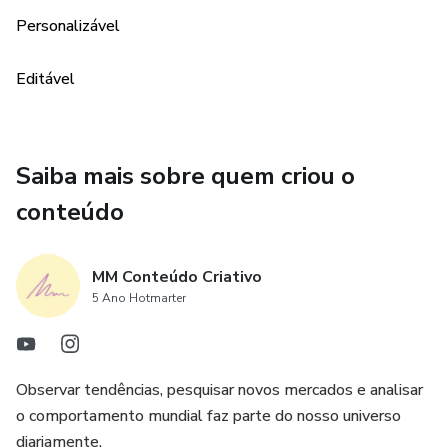
Personalizável
.Todas as pessoas e/ou empresas interessadas em criar
um conteúdo de qualidade nas redes sociais;
Editável
.Pessoas e profissionais que precisam de organização na
hora de agendar seus conteúdos;
Saiba mais sobre quem criou o
.Pessoas e profissionais que desejam insights para
melhorar o seu engajamento no Instagram;
conteúdo
.Pessoas e profissionais que desejam melhorar sua
MM Conteúdo Criativo
comunicação profissional;
5 Ano Hotmarter
.Pessoas e profissionais que precisam melhorar sua
estratégia digital.
Observar tendências, pesquisar novos mercados e analisar
- O que você recebe:
o comportamento mundial faz parte do nosso universo
diariamente.