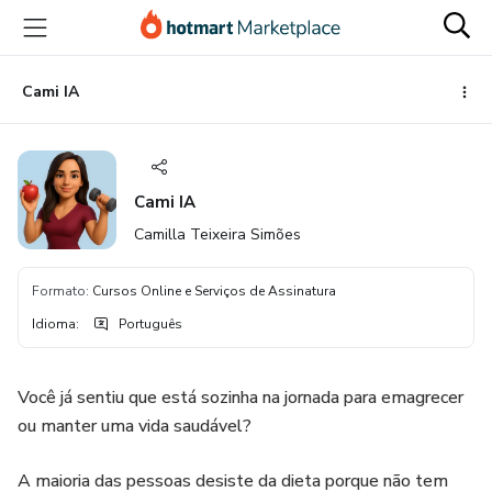
Ir
Ir
Ir
para
para
para
o
o
o
conteúdo
pagamento
rodapé
Cami IA
principal
Cami IA
Camilla Teixeira Simões
Formato
:
Cursos Online e Serviços de Assinatura
Idioma
:
Português
Você já sentiu que está sozinha na jornada para emagrecer
ou manter uma vida saudável?
A maioria das pessoas desiste da dieta porque não tem