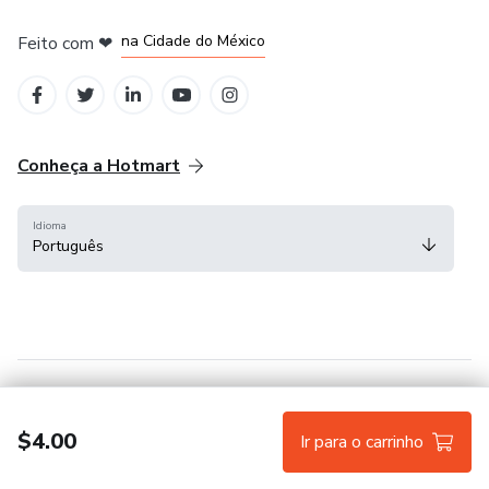
em Bogotá
em Amsterdam
em Madrid
na Cidade do México
Feito com
❤
em Belo Horizonte
Conheça a Hotmart
Idioma
Português
Central de ajuda
Termos
Privacidade
Cookies
$4.00
Ir para o carrinho
Hotmart — 2011-2026 © Todos os direitos reservados.