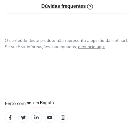
Dúvidas frequentes
O conteúdo deste produto não representa a opinião da Hotmart.
Se você vir informações inadequadas,
denuncie aqui
em Amsterdam
em Madrid
em Bogotá
Feito com
❤
em Belo Horizonte
na Cidade do México