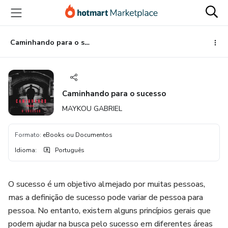
Ir
Ir
Ir
para
para
para
o
o
o
conteúdo
pagamento
rodapé
Caminhando para o sucesso
principal
Caminhando para o sucesso
MAYKOU GABRIEL
Formato
:
eBooks ou Documentos
Idioma
:
Português
O sucesso é um objetivo almejado por muitas pessoas,
mas a definição de sucesso pode variar de pessoa para
pessoa. No entanto, existem alguns princípios gerais que
podem ajudar na busca pelo sucesso em diferentes áreas