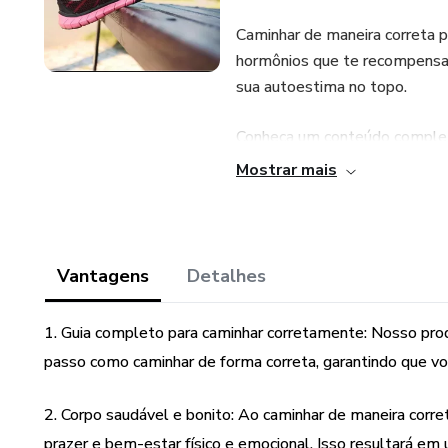
Caminhar de maneira correta 
hormônios que te recompensa
sua autoestima no topo.
Conheça um conteúdo completo q
seu corpo o melhor ambiente i
Mostrar mais
Felicidade e Autoconfiança.
Vantagens
Detalhes
1. Guia completo para caminhar corretamente: Nosso pr
passo como caminhar de forma correta, garantindo que voc
2. Corpo saudável e bonito: Ao caminhar de maneira corre
prazer e bem-estar físico e emocional. Isso resultará em