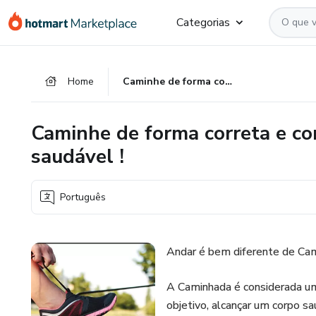
Ir
Ir
Ir
Categorias
para
para
para
o
o
o
conteúdo
pagamento
rodapé
Home
Caminhe de forma correta e conquiste um corpo perfeitamente saudável !
principal
Caminhe de forma correta e co
saudável !
Português
Andar é bem diferente de Cam
A Caminhada é considerada um
objetivo, alcançar um corpo sa