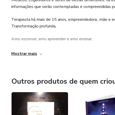
Médicos, Engenheiros e seres de outras dimensões, fui e
informações que serão contempladas e compreendidas por
Terapeuta há mais de 15 anos, empreendedora, ,mãe e es
Transformação profunda,
Amo escrever, amo apreender e amo ensinar,
Assim falei com muito Amor,
Mostrar mais
Gratidão e Amor,
Eu Sou,
Outros produtos de quem crio