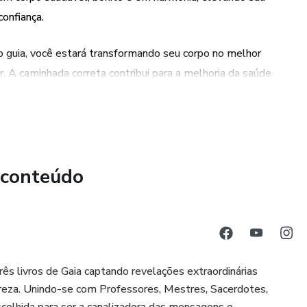
onfiança.
o guia, você estará transformando seu corpo no melhor
r. A caminhada correta contribui para a melhoria da saúde
a física e melhora da postura.
sicos, caminhar de forma correta também proporciona um
prazer durante a caminhada ajuda a reduzir o estresse, a
icidade e equilíbrio emocional.
 conteúdo
três livros de Gaia captando revelações extraordinárias
ureza. Unindo-se com Professores, Mestres, Sacerdotes,