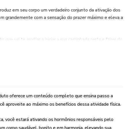
produz em seu corpo um verdadeiro conjunto da ativação dos
m grandemente com a sensação do prazer máximo e eleva a
ue vai te auxiliar a iniciar a sua caminhada certa e fazer do
nterno e externo para você viver com Alegria, Prazer,
oduto oferece um conteúdo completo que ensina passo a
ê aproveite ao máximo os benefícios dessa atividade física.
ta, você estará ativando os hormônios responsáveis pelo
 um corpo saudável, bonito e em harmonia, elevando sua