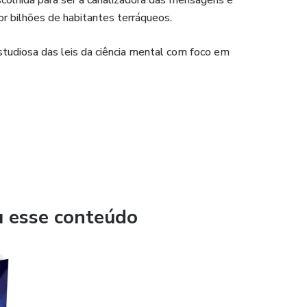
scolhida para ser a canalizadora das mensagens e
 bilhões de habitantes terráqueos.
tudiosa das leis da ciência mental com foco em
u esse conteúdo