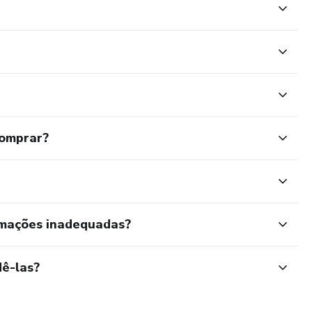
comprar?
rmações inadequadas?
ê-las?