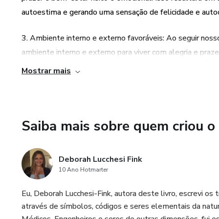
autoestima e gerando uma sensação de felicidade e autoc
3. Ambiente interno e externo favoráveis: Ao seguir noss
ambiente interno e externo para viver com alegria e praze
geral, fortalecimento dos músculos, aumento da resistênci
Mostrar mais
4. Bem-estar físico e emocional: Além dos benefícios fí
grande bem-estar emocional. A liberação de hormônios do 
ansiedade e a depressão, promovendo uma sensação de fel
Saiba mais sobre quem criou o
Deborah Lucchesi Fink
10 Ano Hotmarter
Eu, Deborah Lucchesi-Fink, autora deste livro, escrevi os 
através de símbolos, códigos e seres elementais da nat