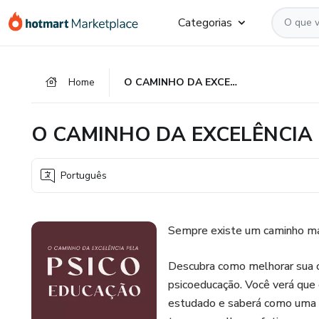
Ir
Ir
Ir
Categorias
para
para
para
o
o
o
conteúdo
pagamento
rodapé
Home
O CAMINHO DA EXCELÊNCIA PELA PSICOEDUCAÇÃO
principal
O CAMINHO DA EXCELÊNCIA
Português
Sempre existe um caminho mai
Descubra como melhorar sua c
psicoeducação. Você verá que
estudado e saberá como uma ps