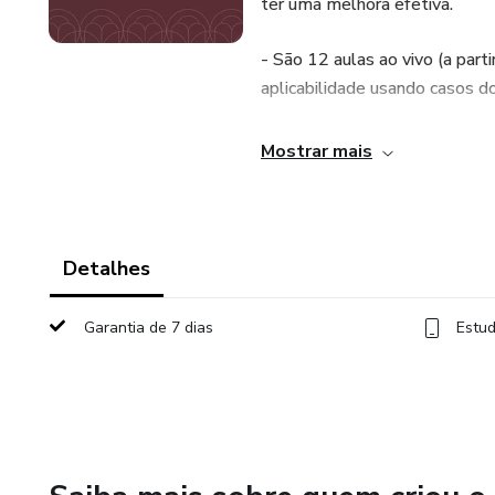
ter uma melhora efetiva.
- São 12 aulas ao vivo (a part
aplicabilidade usando casos d
- Recursos em png, pdf e edit
Mostrar mais
- Aulas extras gravadas sobr
- Aula extra de aplicação pel
Detalhes
Bônus:
Garantia de 7 dias
Estud
- Modelo de fichas do cliente
- Modelo de formulários de pr
- Ferramentas para atendimen