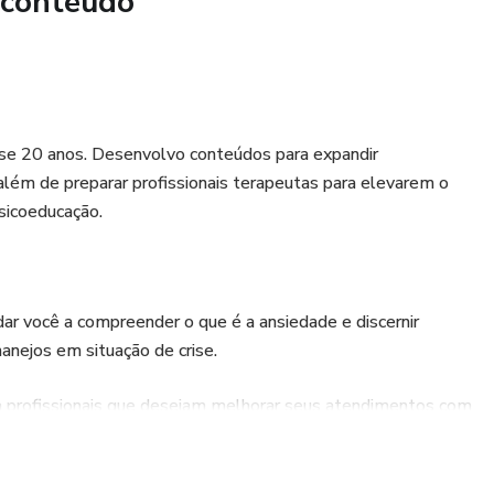
 conteúdo
to de pacientes suicidas
ase 20 anos. Desenvolvo conteúdos para expandir
 além de preparar profissionais terapeutas para elevarem o
rimeira turma
psicoeducação.
ar você a compreender o que é a ansiedade e discernir
anejos em situação de crise.
ra profissionais que desejam melhorar seus atendimentos com