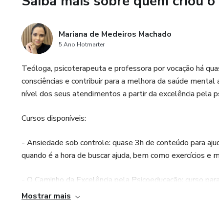
Saiba mais sobre quem criou o
- Planilha para acompanhamen
Mariana de Medeiros Machado
Garantia de 7 dias
5 Ano Hotmarter
Suporte via whatsapp
Teóloga, psicoterapeuta e professora por vocação há qu
consciências e contribuir para a melhora da saúde mental
Acesso de 18 meses para a p
nível dos seus atendimentos a partir da excelência pela 
Cursos disponíveis:
- Ansiedade sob controle: quase 3h de conteúdo para ajud
quando é a hora de buscar ajuda, bem como exercícios e m
- O Caminho da Excelência pela Psicoeducação: curso pa
ferramentas práticas e interativas.
Mostrar mais