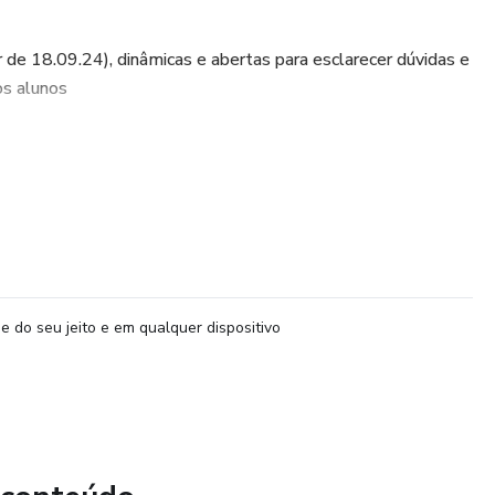
ir de 18.09.24), dinâmicas e abertas para esclarecer dúvidas e
os alunos
áveis pelo Canva (são mais de 70 slides)
e como utilizar as ferramentas em todos os contextos
o Goodnotes (para tablet + caneta)
e do seu jeito e em qualquer dispositivo
é-sessão, valores básicos e significados pessoais
to de casais