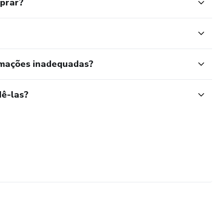
mprar?
rmações inadequadas?
ê-las?