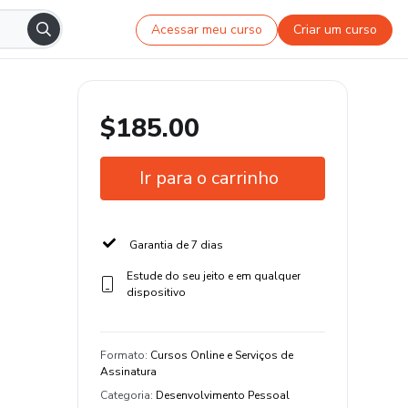
Acessar meu curso
Criar um curso
$185.00
Ir para o carrinho
Garantia de 7 dias
Estude do seu jeito e em qualquer
dispositivo
Formato
:
Cursos Online e Serviços de
Assinatura
Categoria
:
Desenvolvimento Pessoal