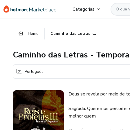
Ir
Ir
Ir
Categorias
para
para
para
o
o
o
conteúdo
pagamento
rodapé
Home
Caminho das Letras - Temporada 13
principal
Caminho das Letras - Tempora
Português
Deus se revela por meio de to
Sagrada. Queremos percorrer 
melhor quem