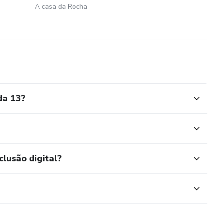
A casa da Rocha
da 13?
clusão digital?