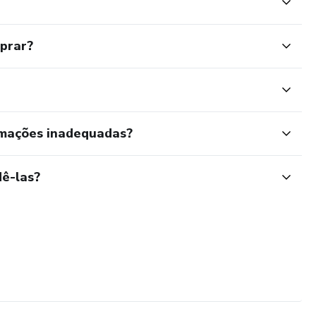
mprar?
rmações inadequadas?
ê-las?