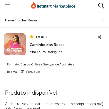
Ir
Ir
Ir
para
para
para
o
o
o
conteúdo
pagamento
rodapé
Caminho das Rosas
principal
4.9
(
83
)
Caminho das Rosas
Ana Laura Rodrigues
Formato
:
Cursos Online e Serviços de Assinatura
Idioma
:
Português
Produto indisponível
Cadastre-se e mostre seu interesse em comprar para o(a)
autor(a) deste curso!