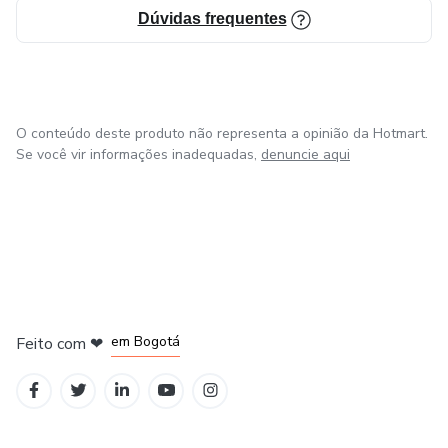
Dúvidas frequentes
O conteúdo deste produto não representa a opinião da Hotmart.
Se você vir informações inadequadas,
denuncie aqui
em Amsterdam
em Madrid
em Bogotá
Feito com
❤
em Belo Horizonte
na Cidade do México