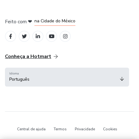
em Bogotá
em Amsterdam
em Madrid
na Cidade do México
Feito com
❤
em Belo Horizonte
Conheça a Hotmart
Idioma
Português
Central de ajuda
Termos
Privacidade
Cookies