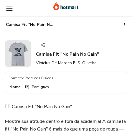
Ir
Ir
Ir
para
para
para
o
o
o
conteúdo
pagamento
rodapé
Camisa Fit "No Pain No Gain"
principal
Camisa Fit "No Pain No Gain"
Vinícius De Moraes E. S. Oliveira
Formato
:
Produtos Físicos
Idioma
:
Português
🏋️‍♂️ Camisa Fit "No Pain No Gain"
Mostre sua atitude dentro e fora da academia! A camiseta
fit "No Pain No Gain" é mais do que uma peça de roupa —