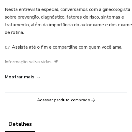
Nesta entrevista especial, conversamos com a ginecologista
sobre prevenção, diagnóstico, fatores de risco, sintomas e
tratamento, além da importância do autoexame e dos exam
de rotina.
👉 Assista até o fim e compartilhe com quem você ama.
Informação salva vidas. 💗
______________________________________________________
Mostrar mais
Conheça a Convida:
Acessar produto comprado
🔴Dra. FLAVIA CARNELOSI
✓ Instagram: www.instagram.com/draflaviacarnelosi
Detalhes