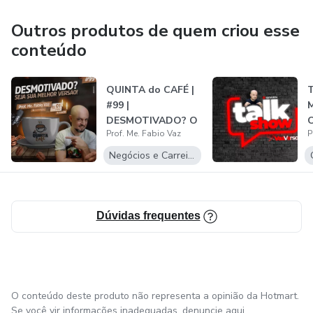
Outros produtos de quem criou esse
conteúdo
QUINTA do CAFÉ |
T
#99 |
M
DESMOTIVADO? O
O
Prof. Me. Fabio Vaz
P
Que Ninguém Te
Conta S...
Q
Negócios e Carreira
Dúvidas frequentes
O conteúdo deste produto não representa a opinião da Hotmart.
Se você vir informações inadequadas,
denuncie aqui