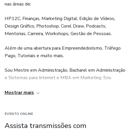
nas áreas de:
HP12C, Finanças, Marketing Digital, Edição de Vídeos,
Design Gráfico, Photoshop. Corel Draw, Podcasts,
Mentorias, Carreira, Workshops, Gestão de Pessoas.
Além de uma abertura para Empreendedorismo, Tráfego
Pago, Tutoriais e muito mais.
Sou Mestre em Administração, Bacharel em Administração
e Sistemas para Internet e MBA em Marketing. Sou
Palestrante e Consultor Empresarial. Meu foco é em
Mostrar mais
entender as necessidades da empresa e do mercado para
melhor entregar uma estratégica que atinja melhores
resultados.
EVENTO ONLINE
Assista transmissões com