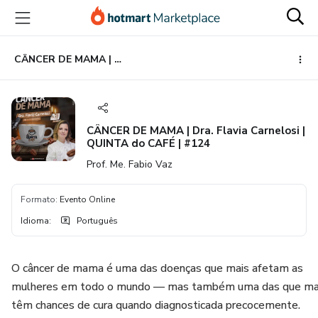
Ir
Ir
Ir
para
para
para
o
o
o
conteúdo
pagamento
rodapé
CÂNCER DE MAMA | Dra. Flavia Carnelosi | QUINTA do CAFÉ | #124
principal
CÂNCER DE MAMA | Dra. Flavia Carnelosi |
QUINTA do CAFÉ | #124
Prof. Me. Fabio Vaz
Formato
:
Evento Online
Idioma
:
Português
O câncer de mama é uma das doenças que mais afetam as
mulheres em todo o mundo — mas também uma das que ma
têm chances de cura quando diagnosticada precocemente.